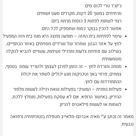
ג'ינג'ר טרי לכוס מים.
מרתיחים במשך 20 דקות, מקררים מעט ושותים.
רצוי לשתות לפחות 3 כוסות מרתח ביום.
אפשר להכין בבוקר כמות שתספיק לכל היום.
עיסוי לפתיחת בית החזה – תופעה נפוצה היא מנח בית חזה המפעיל
לחץ על אזור הבטן. שחרור של שרירים מסוימים באזור הכתפיים,
בשילוב עם פתיחת צלעות ותרגילי נשימות, עשויים להביא להקלה
משמעותית.
מנוחה והורדת לחץ – זה הזמן לפרגן לעצמך ולהוריד עומס. בנוסף,
צמחים, פרחי באך וטכניקות מגע יכולים לשפר את יכולת
ההתמודדות עם לחץ.
פעילות גופנית – המשיכי בפעילות שאת רגילה לעשות מלפני
ההיריון, באישור הרופא. אם לא עסקת בפעילות, מומלץ ללכת,
לשחות או לעשות פילאטיס להריון.
מאמר זה נכתב ע"י מאיה אברהם-מלאייב מטפלת בנטורופתיה ורפואה
טבעית.