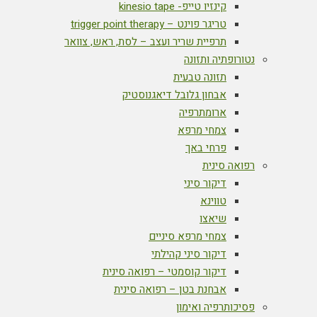
קינזיו טייפ- kinesio tape
טריגר פוינט – trigger point therapy
תרפיית שריר ועצב – לסת, ראש, צוואר
נטורופתיה ותזונה
תזונה טבעית
אבחון גלובל דיאגנוסטיק
ארומתרפיה
צמחי מרפא
פרחי באך
רפואה סינית
דיקור סיני
טווינא
שיאצו
צמחי מרפא סיניים
דיקור סיני קהילתי
דיקור קוסמטי – רפואה סינית
אבחנת בטן – רפואה סינית
פסיכותרפיה ואימון