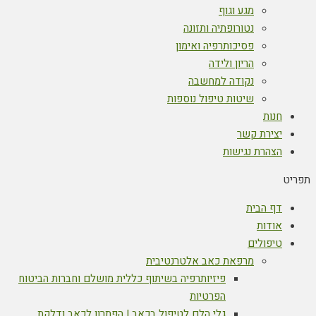
מגע וגוף
נטורופתיה ותזונה
פסיכותרפיה ואימון
הריון ולידה
נקודה למחשבה
שיטות טיפול נוספות
חנות
יצירת קשר
הצהרת נגישות
תפריט
דף הבית
אודות
טיפולים
מרפאת כאב אלטרנטיבית
פיזיותרפיה בשיתוף כללית מושלם וחברות הביטוח
הפרטיות
גלי הלם לטיפול בכאב | הפתרון לכאב ודלקת