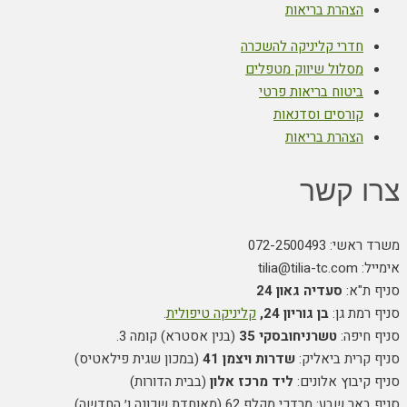
הצהרת בריאות
חדרי קליניקה להשכרה
מסלול שיווק מטפלים
ביטוח בריאות פרטי
קורסים וסדנאות
הצהרת בריאות
צרו קשר
משרד ראשי: 072-2500493
אימייל: tilia@tilia-tc.com
סניף ת"א:
סעדיה גאון 24
סניף רמת גן:
בן גוריון 24,
קליניקה טיפולית
.
סניף חיפה:
טשרניחובסקי 35
(בנין אסטרא) קומה 3.
סניף קרית ביאליק:
שדרות ויצמן 41
(במכון שגית פילאטיס)
סניף קיבוץ אלונים:
ליד מרכז אלון
(בבית הדורות)
סניף באר שבע: מרדכי מקלף 62 (מאוחדת שכונה ו׳ החדשה)