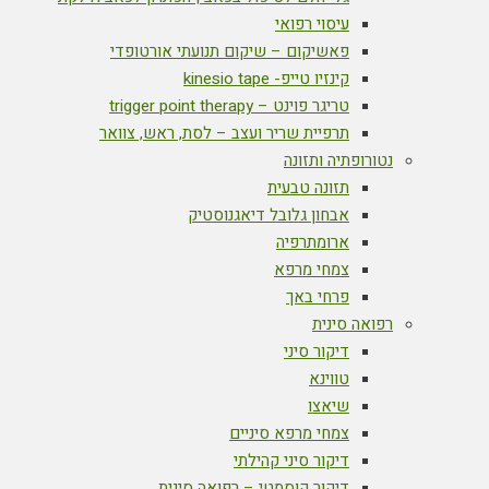
עיסוי רפואי
פאשיקום – שיקום תנועתי אורטופדי
קינזיו טייפ- kinesio tape
טריגר פוינט – trigger point therapy
תרפיית שריר ועצב – לסת, ראש, צוואר
נטורופתיה ותזונה
תזונה טבעית
אבחון גלובל דיאגנוסטיק
ארומתרפיה
צמחי מרפא
פרחי באך
רפואה סינית
דיקור סיני
טווינא
שיאצו
צמחי מרפא סיניים
דיקור סיני קהילתי
דיקור קוסמטי – רפואה סינית