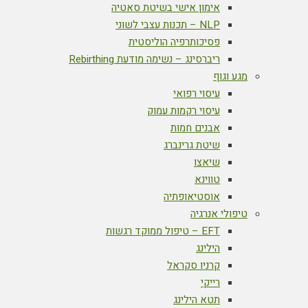
אימון אישי בשיטת סאטיה
NLP – תכנות עצבי לשוני
פסיכותרפיה הוליסטית
ריברסינג – נשימה מודעת Rebirthing
מגע וגוף
עיסוי רפואי
עיסוי רקמות עמוק
אבנים חמות
שיטת גרינברג
שיאצו
טווינא
אוסטיאופתיה
טיפולי אנרגיה
EFT – טיפול ממוקד רגשות
הילינג
קרניו סקראל
רייקי
תטא הילינג