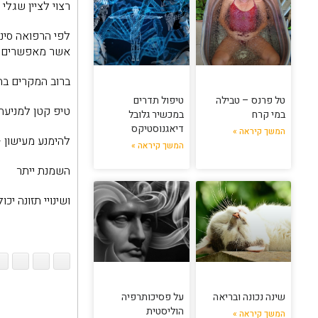
רצוי לציין שגלי
לפי הרפואה סיני
אשר מאפשרים זר
ברוב המקרים בהם טיפלתי, 1-3 טיפולים פתרו את הבעיה(כל מקרה ל
טל פרנס – טבילה
טיפול תדרים
טיפ קטן למניעת 
במי קרח
במכשיר גלובל
דיאגנוסטיקס
המשך קיראה »
להימנע מעישון 
המשך קיראה »
השמנת ייתר
ושינויי תזונה יכ
שינה נכונה ובריאה
על פסיכותרפיה
הוליסטית
המשך קיראה »