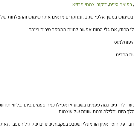
רפואה סינית
,
דיקור
,
צמחי מרפא
א בשימוש במשך אלפי שנים, ומחקרים מראים את השימוש וההצלחות שלו מ
י החום, את גלי החום אפשר לחוות ממספר סיבות בינהם:
היפותלמוס
טת התריס
ר להרגיש כמה פעמים בשבוע או אפילו כמה פעמים ביום, בליווי תחושת 
הלך היום והלילה ורמת שונות של עוצמות..
בר על חוסר איזון הורמונלי ושנובע בעקבות שינויים של גיל המעבר, ז