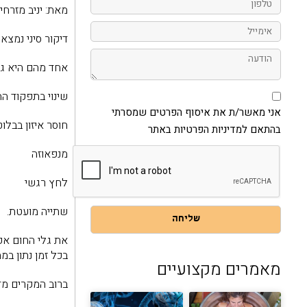
מאת: יניב מזרחי,
אימייל
דיקור סיני נמצ
הודעה
אחד מהם היא גל
אני
שינוי בתפקוד ה
מאשר/ת
את
אני מאשר/ת את איסוף הפרטים שמסרתי
איסוף
חוסר איזון בבלו
בהתאם למדיניות הפרטיות באתר
הפרטים
שמסרתי
בהתאם
מנפאוזה
למדיניות
הפרטיות
לחץ רגשי
באתר
שתייה מועטת.
שליחה
את גלי החום אפש
בכל זמן נתון במ
מאמרים מקצועיים
ברוב המקרים מדו