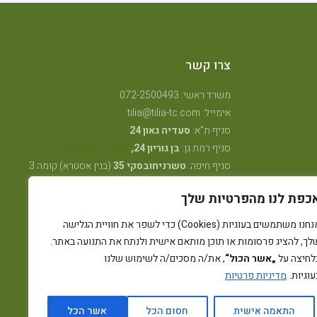
צרו קשר
משרד ראשי: 072-2500493
אימייל: tilia@tilia-tc.com
סניף ת"א:
סעדיה גאון 24
סניף רמת גן:
בן גוריון 24,
קליניקה טיפולית
.
סניף חיפה:
טשרניחובסקי 35
(בנין אסטרא) קומה 3.
סניף קרית ביאליק:
שדרות ויצמן 41
(במכון שגית
כפת לנו מהפרטיות שלך
פילאטיס)
סניף קיבוץ אלונים:
ליד מרכז אלון
(בבית הדורות)
אנחנו משתמשים בעוגיות (Cookies) כדי לשפר את חוויית הגלישה
סניף באר שבע: מרדכי מקלף 62 (מאוחדת שכונה ו׳
לך, להציג פרסומות או תוכן מותאם אישית ולנתח את התנועה באתר.
החדשה)
לחיצה על
„אשר הכול“
, את/ה מסכים/ה לשימוש שלנו
עוגיות.
מדיניות פרטיות
התאמה אישית
חסום הכל
אשר הכל