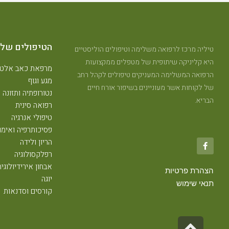
הטיפולים שלנ
טיליה מרכז לרפואה משלימה וטיפולים הוליסטיים
היא קליניקה שיתופית של מטפלים ממקצועות
מרפאת כאב אלטר
הרפואה המשלימה המעניקים טיפולים לקהל רחב
מגע וגוף
של לקוחות אשר מעוניינים בשיפור אורח חיים
נטורופתיה ותזונה
הבריא.
רפואה סינית
טיפולי אנרגיה
פסיכותרפיה ואימון
הריון ולידה
רפלקסולוגיה
אבחון אירידיולוגיה
הצהרת פרטיות
יוגה
תנאי שימוש
קורסים וסדנאות
גלילה