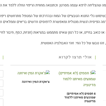
מה שהצליחה לרפא עצמה מסרטן. וכתוצאה מחווית הריפוי החלה ללמד את הכל
שימוש גלי התטא הטבעיים של המוח ובהדרכתו של המטפל מתרחשים ריפוי ו
רמה הפיסית רגשית מנטלית ומאפשרת לדפוסים חדשים בריאים וממלאים ואוהב
 כואב בחיינו, או כל רצון שאינו מתממש במציאות (זוגיות, כסף, חיבור לחיות 
זהו טבעו של כל החי. זוהי האבולציה האנושית.
אולי תרצו לקרוא
שם
מל
טלפ
צ'אקרת המין ואיזונה
אימ
5 חסמים (לא אמיתיים)
שמונעים מאיתנו ללמוד
סוג
מדיטציה
הטי