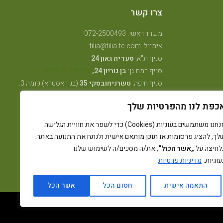
צרו קשר
משרד ראשי: 072-2500493
אימייל: tilia@tilia-tc.com
סניף ת"א:
סעדיה גאון 24
סניף רמת גן:
בן גוריון 24,
קליניקה טיפולית
.
סניף חיפה:
טשרניחובסקי 35
(בנין אסטרא) קומה 3.
סניף קרית ביאליק:
שדרות ויצמן 41
(במכון שגית
כפת לנו מהפרטיות שלך
פילאטיס)
סניף קיבוץ אלונים:
ליד מרכז אלון
(בבית הדורות)
אנחנו משתמשים בעוגיות (Cookies) כדי לשפר את חוויית הגלישה
סניף באר שבע: מרדכי מקלף 62 (מאוחדת שכונה ו׳
לך, להציג פרסומות או תוכן מותאם אישית ולנתח את התנועה באתר.
החדשה)
לחיצה על
„אשר הכול“
, את/ה מסכים/ה לשימוש שלנו
עוגיות.
מדיניות פרטיות
התאמה אישית
חסום הכל
אשר הכל
רייבן מדיה - קידום ובניית אתרים