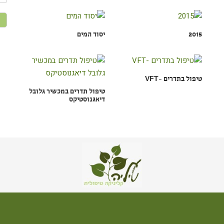
אני
מא
את
אי
2015
יסוד המים
הפ
שמ
בה
למד
הפ
בא
טיפול בתדרים -VFT
טיפול תדרים במכשיר גלובל
דיאגנוסטיקס