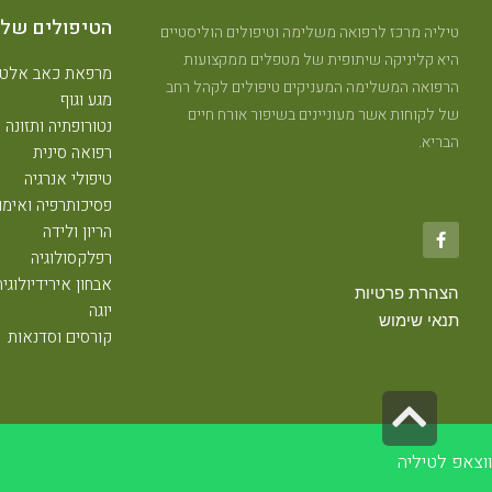
הטיפולים שלנ
טיליה מרכז לרפואה משלימה וטיפולים הוליסטיים
היא קליניקה שיתופית של מטפלים ממקצועות
מרפאת כאב אלטר
הרפואה המשלימה המעניקים טיפולים לקהל רחב
מגע וגוף
של לקוחות אשר מעוניינים בשיפור אורח חיים
נטורופתיה ותזונה
הבריא.
רפואה סינית
טיפולי אנרגיה
פסיכותרפיה ואימון
הריון ולידה
רפלקסולוגיה
אבחון אירידיולוגיה
הצהרת פרטיות
יוגה
תנאי שימוש
קורסים וסדנאות
גלילה
לראש
ווצאפ לטיליה