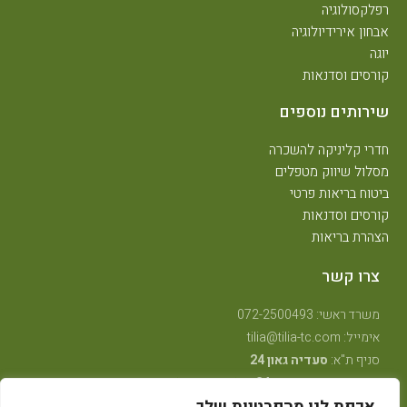
רפלקסולוגיה
אבחון אירידיולוגיה
יוגה
קורסים וסדנאות
שירותים נוספים
חדרי קליניקה להשכרה
מסלול שיווק מטפלים
ביטוח בריאות פרטי
קורסים וסדנאות
הצהרת בריאות
צרו קשר
משרד ראשי: 072-2500493
אימייל: tilia@tilia-tc.com
סניף ת"א:
סעדיה גאון 24
סניף רמת גן:
בן גוריון 24,
קליניקה טיפולית
.
סניף חיפה:
טשרניחובסקי 35
(בנין אסטרא) קומה 3.