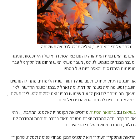
נכתב על ידי דנאור ישי, טיליה מרכז לרפואה משלימה.
התנועה האנרגטית המתהווה לה עם בוא הסתיו היא של ההיתכנסות פנימה
ומעבר מבגד ים בשמש לג'ינס , מעבר משיא האש והחום של הקיץ אל עבר
מופנמות היתכנסות והאפרוריות של הסתיו.
אנו חוגגים התחלות חדשות עם שנה חדשה ,שנת הלימודים מתחילה עושים
חשבון נפש מה היה בשנה הקודמת ומה נאחל לעצמנו בשנה החדשה ולאן
נשאף, מה מיותר לנו ואין לו עוד שימוש בחיינו ואנו יכולים להשליכו מעלינו ,
ובמה אנחנו רוצים להיתחדש ולהכניס אל חיינו .
בשיאצו
וגם
ברפואה הסינית
מיחסים את תקופה זו לאלמנט המתכת ,,,, היא
אפורה קרה וחדה המתכת יוצרת מסגרת מאוד ברורה ותוחמת ומסדרת לנו
גבולות, המתכת מיוצגת על ידי שני איברים :
הריאות שתפקידן העיקרי הוא להכניס חמצן מבחוץ פנימה ולפלוט פחמן דו