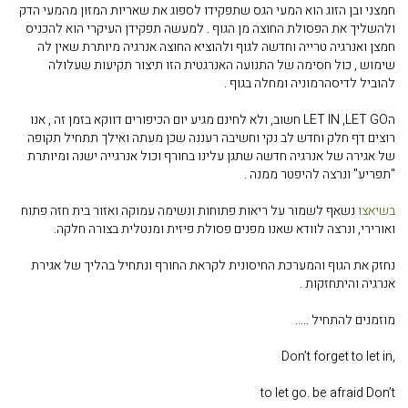
חמצני ובן הזוג הוא המעי הגס שתפקידו לספוג את שאריות המזון מהמעי הדק
ולהשליך את הפסולת החוצה מן הגוף . למעשה תפקידן העיקרי הוא להכניס
חמצן ואנרגיה טרייה וחדשה לגוף ולהוציא החוצה אנרגיה מיותרת שאין לה
שימוש , כול חסימה של התנועה האנרגטית הזו תיצור תקיעות שעלולה
להוביל לדיסהרמוניה ומחלה בגוף .
ה
LET IN ,LET GO
חשוב, ולא לחינם מגיע יום הכיפורים דווקא בזמן זה , אנו
רוצים דף חלק וחדש לב נקי וחשיבה רעננה שכן מעתה ואילך תתחיל תקופה
של אגירה של אנרגיה חדשה שתגן עלינו בחורף וכול אנרגייה ישנה ומיותרת
"תפריע" ונרצה להיפטר ממנה .
בשיאצו
נשאף לשמור על ריאות פתוחות ונשימה עמוקה ואזור בית חזה פתוח
ואורירי, ונרצה לוודא שאנו מפנים פסולת פיזית ומנטלית בצורה חלקה.
נחזק את הגוף והמערכת החיסונית לקראת החורף ונתחיל בהליך של אגירת
אנרגיה והיתחזקות .
מוזמנים להתחיל …..
Don’t forget to let in,
to let go.
be afraid
Don’t