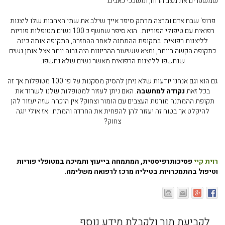
שמשפרים את מצב הרוח, ומשככי כאבים.
פרופ' שבח אדם ומרצה מרתק סיפר אייך שילב את שתי האהבות שלו ליצנות
רפואית עם טיפולי הפוריות. הוא סיפר שחשף כ 100 נשים מטופלות פוריות
לליצנות רפואית בתקופת ההמתנה לאחר ההחזרה, התקופה אותה כינה
כתקופה הקשה ביותר, ומצא ששיעור ההריונות היה גבוה יותר אצל אותן נשים
שנחשפו לליצנות הרפואית מאשר נשים שלא נחשפו.
גם הוא וגם אנחנו יודעות שלא ניתן להסיק מסקנות על פי 100 מטופלות אך זה
בכל זאת
נקודה למחשבה
. האם ניתן לעזור למטופלות שלנו לשרוד את
תקופת ההמתנה מורטת העצבים עם הומור וצחוק? אין הוכחה שזה יעזור להן
להיקלט אך בטוח זה יעזור להן להפחית את החרדה והמתח. אז אולי יוגה
צחוק?
רוית קיי
פסיכותרפיסטית, המתמחה בייעוץ ותמיכה במטופלי פוריות
וטיפול בהתמכרויות בטיליה מרכז לרפואה משלימה.
לקביעת תור ולקבלת מידע נוסף