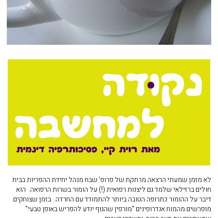
לא מזמן שמעתי הרצאה מרתקת של פרופ' שבח מנהל יחידת ההפריות בבית
חולים ברזילאי שלמד גם ליצנות רפואית (!) על הומור בשרות הרפואה. הוא
דיבר על ההומור כתרופה הטובה ביותר להתמודד עם החרדה. בזמן שצוחקים
מופרשים מהמוח אנדרופינים "מורפין שהגוף יודע להפריש באופן טבעי"