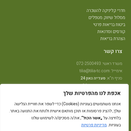
חדרי קליניקה להשכרה
מסלול שיווק מטפלים
ביטוח בריאות פרטי
קורסים וסדנאות
הצהרת בריאות
צרו קשר
משרד ראשי: 072-2500493
אימייל: tilia@tilia-tc.com
סניף ת"א:
סעדיה גאון 24
סניף רמת גן:
בן גוריון 24,
קליניקה טיפולית
.
אכפת לנו מהפרטיות שלך
סניף חיפה:
טשרניחובסקי 35
(בנין אסטרא) קומה 3.
סניף קרית ביאליק:
שדרות ויצמן 41
(במכון שגית פילאטיס)
אנחנו משתמשים בעוגיות (Cookies) כדי לשפר את חוויית הגלישה
סניף קיבוץ אלונים:
ליד מרכז אלון
(בבית הדורות)
שלך, להציג פרסומות או תוכן מותאם אישית ולנתח את התנועה באתר.
סניף באר שבע: מרדכי מקלף 62 (מאוחדת שכונה ו׳ החדשה)
בלחיצה על
„אשר הכול“
, את/ה מסכים/ה לשימוש שלנו
בעוגיות.
מדיניות פרטיות