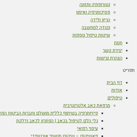
נטורופתיה ותזונה
פסיכותרפיה ואימון
הריון ולידה
נקודה למחשבה
שיטות טיפול נוספות
חנות
יצירת קשר
הצהרת נגישות
תפריט
דף הבית
אודות
טיפולים
מרפאת כאב אלטרנטיבית
פיזיותרפיה בשיתוף כללית מושלם וחברות הביטוח הפר
גלי הלם לטיפול בכאב | הפתרון לכאב ודלקת
עיסוי רפואי
פאשיקום – שיקום תנועתי אורטופדי