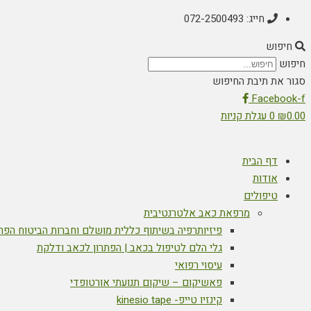
חייג: 072-2500493
חיפוש
חיפוש
סגור את תיבת החיפוש
Facebook-f
0.00
₪
0
עגלת קניות
דף הבית
אודות
טיפולים
מרפאת כאב אלטרנטיבית
פיזיותרפיה בשיתוף כללית מושלם וחברות הביטוח הפר
גלי הלם לטיפול בכאב | הפתרון לכאב ודלקת
עיסוי רפואי
פאשיקום – שיקום תנועתי אורטופדי
קינזיו טייפ- kinesio tape