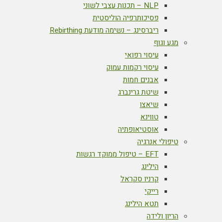
NLP – תכנות עצבי לשוני
פסיכותרפיה הוליסטית
ריברסינג – נשימה מודעת Rebirthing
מגע וגוף
עיסוי רפואי
עיסוי רקמות עמוק
אבנים חמות
שיטת גרינברג
שיאצו
טווינא
אוסטיאופתיה
טיפולי אנרגיה
EFT – טיפול ממוקד רגשות
הילינג
קרניו סקראל
רייקי
תטא הילינג
הריון ולידה