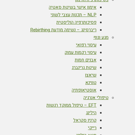
אימון אישי בשיטת סאטיה
NLP – תכנות עצבי לשוני
פסיכותרפיה הוליסטית
ריברסינג – נשימה מודעת Rebirthing
מגע וגוף
עיסוי רפואי
עיסוי רקמות עמוק
אבנים חמות
שיטת גרינברג
שיאצו
טווינא
אוסטיאופתיה
טיפולי אנרגיה
EFT – טיפול ממוקד רגשות
הילינג
קרניו סקראל
רייקי