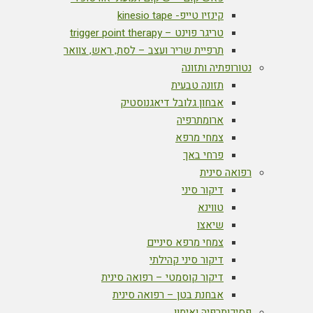
קינזיו טייפ- kinesio tape
טריגר פוינט – trigger point therapy
תרפיית שריר ועצב – לסת, ראש, צוואר
נטורופתיה ותזונה
תזונה טבעית
אבחון גלובל דיאגנוסטיק
ארומתרפיה
צמחי מרפא
פרחי באך
רפואה סינית
דיקור סיני
טווינא
שיאצו
צמחי מרפא סיניים
דיקור סיני קהילתי
דיקור קוסמטי – רפואה סינית
אבחנת בטן – רפואה סינית
פסיכותרפיה ואימון