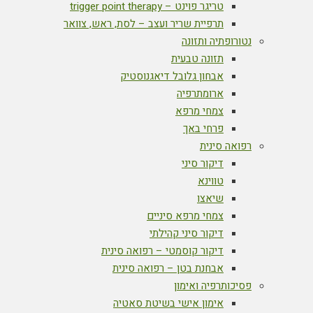
טריגר פוינט – trigger point therapy
תרפיית שריר ועצב – לסת, ראש, צוואר
נטורופתיה ותזונה
תזונה טבעית
אבחון גלובל דיאגנוסטיק
ארומתרפיה
צמחי מרפא
פרחי באך
רפואה סינית
דיקור סיני
טווינא
שיאצו
צמחי מרפא סיניים
דיקור סיני קהילתי
דיקור קוסמטי – רפואה סינית
אבחנת בטן – רפואה סינית
פסיכותרפיה ואימון
אימון אישי בשיטת סאטיה