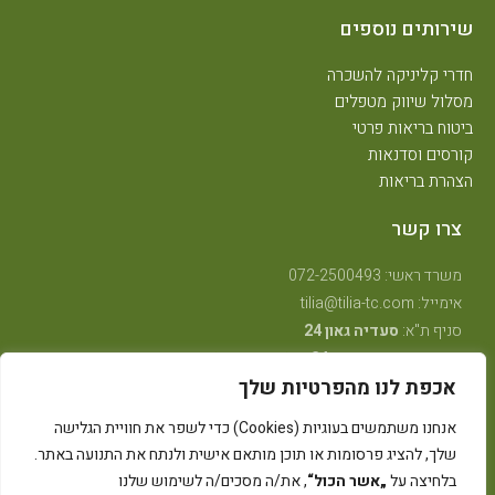
שירותים נוספים
חדרי קליניקה להשכרה
מסלול שיווק מטפלים
ביטוח בריאות פרטי
קורסים וסדנאות
הצהרת בריאות
צרו קשר
משרד ראשי: 072-2500493
אימייל: tilia@tilia-tc.com
סניף ת"א:
סעדיה גאון 24
סניף רמת גן:
בן גוריון 24,
קליניקה טיפולית
.
אכפת לנו מהפרטיות שלך
סניף חיפה:
טשרניחובסקי 35
(בנין אסטרא) קומה 3.
סניף קרית ביאליק:
שדרות ויצמן 41
(במכון שגית פילאטיס)
אנחנו משתמשים בעוגיות (Cookies) כדי לשפר את חוויית הגלישה
סניף קיבוץ אלונים:
ליד מרכז אלון
(בבית הדורות)
שלך, להציג פרסומות או תוכן מותאם אישית ולנתח את התנועה באתר.
סניף באר שבע: מרדכי מקלף 62 (מאוחדת שכונה ו׳ החדשה)
בלחיצה על
„אשר הכול“
, את/ה מסכים/ה לשימוש שלנו