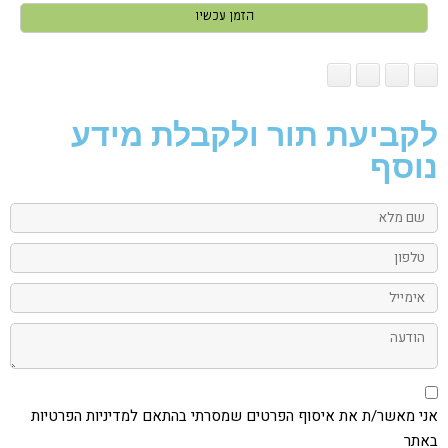
מאשר/ת
הזמן עכשיו
את
איסוף
הפרטים
שמסרתי
בהתאם
למדיניות
הפרטיות
לקביעת תור ולקבלת מידע
באתר
נוסף
שם
מלא
טלפון
אימייל
הודעה
אני
מאשר/ת
את
אני מאשר/ת את איסוף הפרטים שמסרתי בהתאם למדיניות הפרטיות
איסוף
באתר
הפרטים