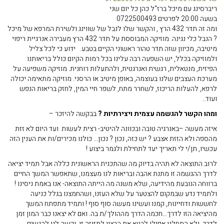
ריברסינג עם מיכל ברז"ל כהן כל יום שני
בשעה 20:00 לפרטים 0722500493
ומה זה תדר 432 הרץ , והקשר שלו לנבל של שווינג ולשירת המרפא של מיכל
? הנבל כלי נגינה. מוזיקה המבוססת על תדר 432 הרץ מעבירה אנרגיית ריפוי
מיטיבה, מכיוון שזה תדר טהור ראשוני הקיים בטבע. ידוע כי לכל צליל
ולמוזיקה בכלל, יש השפעה רבה עלינו בכל רמות הקיום כולל בריאותנו
הפיזית, מנטאלית, רגשית ואנרגטית, ולהתעלות רוחנית. מוזיקה משפיעה על
מערכת העצבים שלנו בעוצמה, באופן מיטיב או הרסני. מוזיקה מתאימה יכולה
לרפא, להעלות הריכוז, לשחרר מתח, לשפר חיי המין, לחזק בריאות הנפש
ועוד..
ומהו הקשר להגשמה עצמית ויצירתיות ?
בבקשה להיזכר –
איזה מעשה –באנרגיה טובה ובכוונה להיטיב- רצית לעשות ועד היום לא זזת
מהספה ולא הזזת אצבע ? יש כזה, נכון ? נכון… כולנו מכירים/ות את הענין הזה
עכשיו, תן/י לי תאריך יעד לתחילת ולגמר ביצוע !
לרוב התוצאה לא תהיה בדיוק מה שהתכנית הראשונית כללה אבל תמיד יציאה
לדרך ההגשמה זו מתנת אהבה ובריאות לנו מעצמנו, שתאפשר המשך החיים
ברווחה הנובעת מהידיעה, שלא משנה מה הייתה התוצאה- אנו באמת ניסינו !
ולתמיד נדע שבמקום להצטער על שלא העזנו, ושהחמצנו בגלל כניעה
לחששות ודחיינות, קמנו ועשינו מעשה סוף סוף ! ותמיד מתפתח המשך
מהיציאה הזו לדרך…חכמה הדרך מההולך/ת בה. ואם לא יצאנו כבר המון זמן
לדרך, ולא התחלנו אפילו לבטא את הרצון לתזוזה זו, וקשה לנו להגשים…