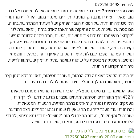
לפרטים 0722500493
מה זה ריברסינג ?
– תירגול נשימה מודעת. לנשימה אין להתייחס כאל דבר
מובן מאליו ! זאת ידעו גם הקדמונים/יות, וריברסינג – במובן היוולדות מחדש –
היא טכניקה חוויתית של רפואת העבר העתיק ושל העתיד המתרחשת בהווה,
מבוססת על שיטות נשימה עתיקות שהותאמו לאדם בימינו, ומאפשרת לנו
"לקרוא" בנשימתנו ובגופנו איך מחשבות, רגשות, מתח פיזי וזיכרונות הופיעו
ומשפיעים עלינו, לזהות דפוסים לשינוי ובאמצעות התמסרות לשינויי עומק
וקצב הנשימה, לשחרר שליטה ולאפשר את ההתמרה, אשר תמשיך למנוחה
ושלווה עמוקה, מעבר לגבולות הזמן והמקום, לאיזון וריפוי, בתהליך עוצמתי
ומיטיב.. הטכניקה מבוססת על שיטות נשימה עתיקות יומין ששימשו לריפוי,
טיהור והתקדשות רוחנית.
זה הילינג הפועל בעוצמה בכל הרמות, משחרר חסימות, מאזן ומרפא בזמן קצר
יחסית, ומאפשר במהלך התהליך חיבור עמוק לחלקים הגבוהים בנו.
אופן הנשימה בריברסינג ,רטט צלילי הנבל ושירת המרפא המסונכרנת איתו
ל-432 הרץ משחררים חסימות ומתחים שצברנו מרגע לידתנו ולאורך חיינו,
מעניקים יצירתיות ומנוחה, ומאזנים ברמה הפיזית, הרגשית, המנטאלית
והרוחנית ועוד מעבר לזה עם מה שאין לו שמות וביטוי במילים. מצב התודעה
ישתנה ל"זמן-חלום", ונעבור ממצב גלי מוח "לחוצים"- תדרי גמא וביתא, לתדרי
אלפא ותטא המזוהים עם מצבי רוגע, טראנס , שלווה ומדיטציה.