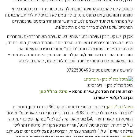
כשקשה לנו להתבטא הנשימה נעשית לחוצה, שטחית, רדודה, כמעט בלתי
נשמעת ומורגשת, אנו כמעט נחנקים. לרוב אנו לא זוכרים/ות להיות בהתבוננות
על המתרחש ולהגיד לעצמנו לנשום חופשי ומשוחרר בזמנים שהכפתורים
הפרטיים שלנו נלחצים בדרך בה אנו הולכים/ות.
אכן כן, יש קשר בין נשימה וביטוי עצמי. כשהנשימה משתחררת- משתחררים
הביטוי העצמי והיצירתיות ונעשים שוטפים יותר. עומסים רגשיים, מחשבתיים,
אנרגטיים ופיזיים ועומסי זיכרונות "כבדים"- עוזבים בעזרת הנשימה את
מערכותינו השונות ואנו חווים/ות הקלה משמעותית, רגיעה ומנוחה פנימית –
מה שמאפשר לנו סופסוף מרחב חופשי וקלות- ליצור, להגשים, לבטא !
להרשמה ופרטים נוספים 0722500493
מיכל ברז"ל כהן – ריברסינג
יוצרת ומנחת הסדנה, שירת מרפא –
מיכל ברז"ל כהן
נגן נבל קלטי – שווינג
מיכל ברז"ל כהן,
ריברסרית יועצת ומנחה ותיקה, 36 שנות ניסיון, מוסמכת
"החברה הבריטית לריברסינג" BRS . הוכרה כריברסרית בינלאומית ע"י מייסד
השיטה מר לאונרד אור. BA בוגרת אקדמיה "בצלאל" במיקוד פסיכודינמיקה
של יצירתיות. יוצרת שיטת "רוגע", שירת מרפא מקורית, סדנאות ותהליכי
גדילה אישיים 1 על 1 להגשמה עצמית. ריברסינג עם צלילים מרפאים בשילוב