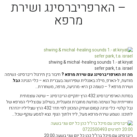
– הארפריברסינג ושירת
מרפא
shwing & michal -healing sounds 1.- at kiryat
sefer park, t.a. israel
מה זה הארפריברסינג עם שירת מרפא ?
חיבור בין תירגול ריברסינג- נשימה
מודעת, ל-הארפ, מילה באנגלית שפירושה בעברית הוא – כלי הנגינה
נבל
.
ושירת מרפא ? – כשמה כן היא- מרגיעה, מרפה, משחררת…
בסדנת הארפריברסינג 432 הרץ יתקיים הריברסינג – שיטה עוצמתית
וחווייתית של נשימה מודעת מחוברת ומעגלית, בשילוב עם צלילי המרפא של
נבל קלטי- כלי נגינה קסום ועתיק המכוון לפי תדר 432 הרץ שצליליו יהדהדו
לתוכנו. נשמע שירת-מרפא מעל, ליד ולתוך הגוף. נצא למסע עוקף-שכל…
ריברסינג עם מיכל ברז"ל כהן כל יום שני בשעה 20:00