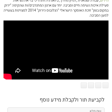
הילינג
, עבודה שמאנית ,דמיון מודרך, ביואנרגיה ותהליכי בריאת מציאות.
פעילת איכות נשימה חיים וסביבה. יחד עם ארגון המתנדבים/ות שהקימה "ירוק
במקום בטון" זוכת האוסקר הישראלי "הגלובוס הירוק" 2014 למצוינות בעשייה
למען הסביבה.
לקביעת תור ולקבלת מידע נוסף
שם