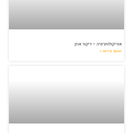
אוריקולותרפיה – דיקור אוזן
המשך קיראה »