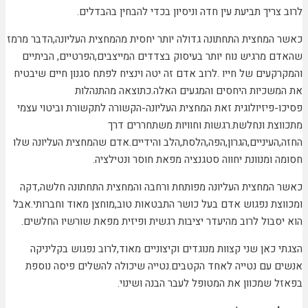
לרוב צריך תביעת עין חדה וניסיון בכדי להבחין בהבדלים.
כאשר המחצית התחתונה גדולה יותר יחסית מהמחצית העליונה,הדבר מרמז
שהאדם מרגיש נוח יותר בעיסוק בצדדים המייצבים,הפרטיים, הביתיים
והמקרקעים של חייו .לרוב אדם זה יטה וינציח לפתח סגנון חיים שיבטיח
את המשכיות היחסים והמגעים האלה.כתוצאה מהתנהלות
פסיכו-פיזיולוגית זאת המחצית העליונה-הקשורה לתקשורת וביטוי עצמי
מתכווצת ונחלשת.רגשות וחוויות משתחררים דרך
החזה,העיניים,הגרון,הפה,הלסת,הלב והידיים.אדם שהמחצית העליונה שלו
חסומה ומנוונת יחווה סטגנציה מפאת חוסר ונטילציה.
כאשר המחצית העליונה מפותחת ורחבה והמחצית התחתונה חלשה,דקה
ומכווצת נפגוש אדם בעל כושר התבטאות טוב,מוחצן מאוד וחברותי.אבל
הוא יסבול לרוב מהיעדר יציבות רגשית ופיזית מפאת שורשיו החלשים.
הצגתי כאן שני קצוות מנוגדים וקיצוניים מאוד,לרוב נפגוש בקליניקה
אנשים עם נטייה לאחד הקטבים.נטייה שיכולה להשלים פיסה נוספת
בפאזל שמכוון את המטופל לעבר הבנה ושינוי.