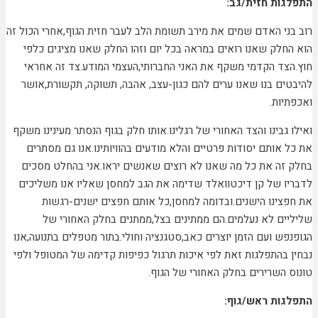
התפלגות חזית/גב:
רוב בני האדם שמים את מירב תשומת הלב לעבר חזית הגוף,אחרי הכול זה
הוא החלק שאנו רואים במראה בכל יום וזהו החלק שאנו מציגים כלפי
חוץ.הצד הקדמי משקף את האני החברותי,העצמי המודע.צד זה אחראי
להיבטים בנו שאנו ערים להם כגון-עצב, אהבה, תשוקה, תקשורת,אושר
ואכפתיות.
ואילו גבינו והצד האחורי של רגלינו.אותו חלק בגוף הנסתר מעינינו משקף
את כל אותם יסודות פרטיים והלא מודעים בהוויותינו.אנו גם מסתרים
בחלק זה את כל מה שאנו לא רוצים שאנשים יראו.אני בהחלט מסכים
לדבריו של קן דיכטוואלד שדימה את הגב למחסן שאליו אנו משליכים
את חפצינו הישנים.ובדומה למחסן,כל אותם חפצים ישנים-רגשות
שליליים לא נעלמים.הם ממתינים בצל,ממתנים בחלק האחורי של
הגופנפש ועם הזמן יוצרים כאב,סטגנציה וחולי.בתור מטפלים בתנועה,אנו
נבחין בהתפלגות זאת לפי איכות תרגול כפיפות קדימה של המטופל ולפי
טונוס השרירים בחלק האחורי של הגוף.
התפלגות ראש/גוף: