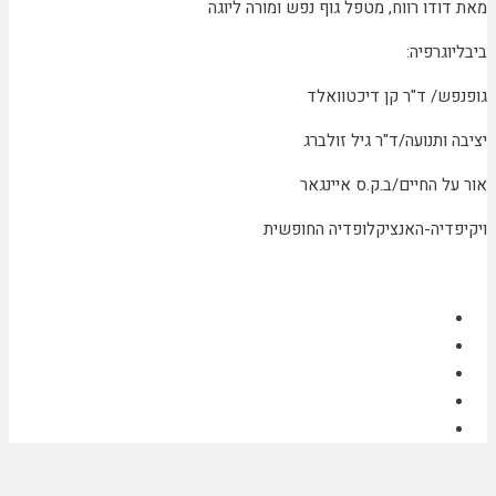
מאת דודו רווח, מטפל גוף נפש ומורה ליוגה
ביבליוגרפיה:
גופנפש/ ד"ר קן דיכטוואלד
יציבה ותנועה/ד"ר גיל זולברג
אור על החיים/ב.ק.ס איינגאר
ויקיפדיה-האנציקלופדיה החופשית