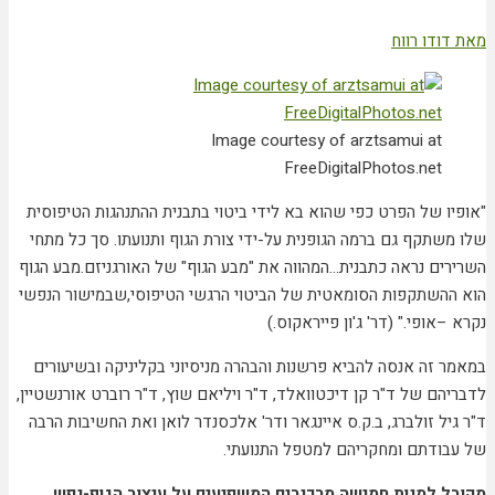
מאת דודו רווח
Image courtesy of arztsamui at
FreeDigitalPhotos.net
"אופיו של הפרט כפי שהוא בא לידי ביטוי בתבנית ההתנהגות הטיפוסית
שלו משתקף גם ברמה הגופנית על-ידי צורת הגוף ותנועתו. סך כל מתחי
השרירים נראה כתבנית…המהווה את "מבע הגוף" של האורגניזם.מבע הגוף
הוא ההשתקפות הסומאטית של הביטוי הרגשי הטיפוסי,שבמישור הנפשי
נקרא –אופי." (דר' ג'ון פייראקוס.)
במאמר זה אנסה להביא פרשנות והבהרה מניסיוני בקליניקה ובשיעורים
לדבריהם של ד"ר קן דיכטוואלד, ד"ר ויליאם שוץ, ד"ר רוברט אורנשטיין,
ד"ר גיל זולברג, ב.ק.ס איינגאר ודר' אלכסנדר לואן ואת החשיבות הרבה
של עבודתם ומחקריהם למטפל התנועתי.
מקובל למנות חמישה מרכיבים המשפיעים על עיצוב הגוף-נפש