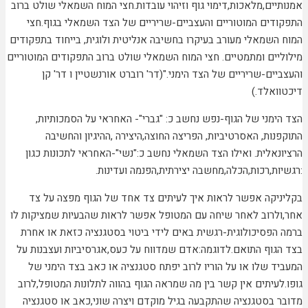
אמנותיים,מלאכות,דימוי גוף וזיהוי עובדות.חצי המוח השמאלי שולט ברוב
התפקודים המוטוריים והעצביים-שריריים של הצד השמאלי בגוף.חצי
המוח השמאלי מעורב בעיקרו בחשיבה אנליטית ולוגית, בייחוד בתפקודים
מילוליים ומתמטיים. חצי המוח השמאלי שולט ברוב התפקודים המוטוריים
והעצביים-שריריים של הצד הימני."(דר' רוברט אורנשטיין ו דר' קן
דיכטוואלד.)
הצד הימני של הגוף-נפש נחשב כ: "גברי"- האחראי על הסמכותיות,
התוקפנות, האסרטיביות, הפריצה החוצה,היצירה ,ההיגיון והחשיבה
הרציונאלית. ואילו הצד השמאלי נחשב כ:"נשי"-האחראי לתכונות כגון
:רגשיות,רכות,הכלה,מחשבה יצירתית,הפנמה ועדינות.
בקליניקה אפשר לראות איך לעיתים צד אחד של הגוף מפצה על צד
אחר,ולרוב לאחר שיחה עם המטופל אפשר לראות שהבעיות שמציקות לו
ברמה הפסיכולוגית-רגשית באים לידי ביטוי בסטגנציה כזאת או אחרת
בצד הגוף התואם.לדוגמה:אדם שמדווח על כעס,אגרסיביות ועצבנות על
המעביד שלו או על הוריו לרוב יפתח סטגנציה או כאב בצד הימני של
גופו.לעיתים אין קשר בין מה שמראה הגוף בהווה לתלונות המטופל,לרוב
מדובר בסטגנציה שהתקבעה בגיל מוקדם ויצרה שוני,כאב או סטגנציה