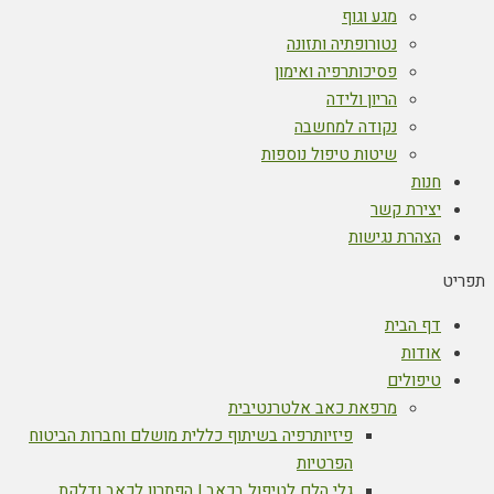
מגע וגוף
נטורופתיה ותזונה
פסיכותרפיה ואימון
הריון ולידה
נקודה למחשבה
שיטות טיפול נוספות
חנות
יצירת קשר
הצהרת נגישות
תפריט
דף הבית
אודות
טיפולים
מרפאת כאב אלטרנטיבית
פיזיותרפיה בשיתוף כללית מושלם וחברות הביטוח
הפרטיות
גלי הלם לטיפול בכאב | הפתרון לכאב ודלקת