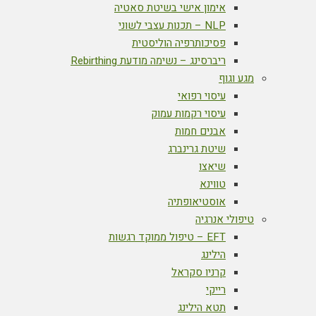
אימון אישי בשיטת סאטיה
NLP – תכנות עצבי לשוני
פסיכותרפיה הוליסטית
ריברסינג – נשימה מודעת Rebirthing
מגע וגוף
עיסוי רפואי
עיסוי רקמות עמוק
אבנים חמות
שיטת גרינברג
שיאצו
טווינא
אוסטיאופתיה
טיפולי אנרגיה
EFT – טיפול ממוקד רגשות
הילינג
קרניו סקראל
רייקי
תטא הילינג