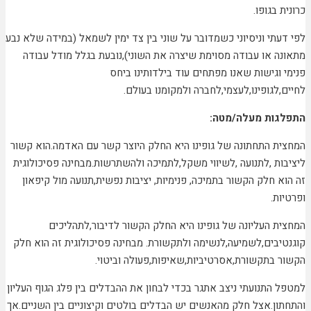
כרונית בגופו.
לפי דעתי וניסיוני כשמדובר על שוני בין צד ימין לשמאל (במידה שלא נבע
מתאונה או עבודה מסוימת שיצרה את השוני),נובעת בגלל מודל עבודה
פנימי וגישות שאנו מפתחים עוד בילדותינו ביחס
לחיים,לגופינו,לעצמי,לחברה ולמקומנו בעולם.
התפלגות מעלה/מטה:
המחצית התחתונה של גופינו היא החלק היוצר קשר עם האדמה.הוא קשור
ליציבות ,לתנועה ,לשיווי משקל,לתמיכה ולהשתרשות.מבחינה פסיכולוגית
זה הוא חלק הקשור בתמיכה, פנימיות, יציבות נפשית,תנועה מול קיפאון
ופרטיות.
המחצית העליונה של גופינו היא החלק הקשור לדיבור,לתהליכים
קוגנטיבים,לשמיעה,לנשימה ולתקשורת. מבחינה פסיכולוגית זה הוא חלק
הקשור בתקשורת,אסרטיביות,שאיפות,פעולה וביטוי.
למטפל התנועתי ניצב אתגר בכדי לבחון את ההבדלים בין פלג הגוף העליון
והתחתון.אצל חלק מהאנשים יש הבדלים בולטים וקיצוניים בין השניים.אך