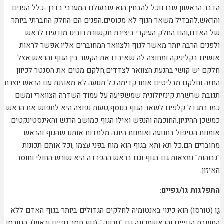
הדבר הראשון שבו נוכל להבחין הוא שבעולם המערבי בדרך-כלל הפנים
והראש,להבדיל משאר הגוף לא מכוסים.הפנים הם החלק החברתי ביותר
של האדם,והם החלק העיקרי ביצירת תקשורת.רובינו מודעים לראש
ולפנים הרבה יותר מאשר לגוף ולצוואר המחוברים אליו.אפשר לראות
אנשים בקליניקה ומחוצה לה שאיבדו את הקשר בין הגוף והראש.אצל
חלקם יש קושי בהנעת הצוואר לצדדים,חלקם מטים את הסנטר לכיוון
החזה וחלקם מבליטים אותו קדימה.כל תנועה לא מאוזנת עם הראש יוצרת
תגובת שרשרת קינזיולוגית שמשפיעה על עמוד השדרה הצווארי ומשם
כמו במגדל קלפים לשאר הגוף.בנוסף,טעות נפוצה היא לתפוש את הראש
כמשכן ההיגיון,החוכמה והנפש ואילו הגוף כמושב הרגש והאינסטינקטים.
אומנות הטיפול בתנועה ואומנות היוגה מלמדות אותנו שהגוף והראש
מחוברים הם,כל תא ותא בגוף הוא מוח בפני עצמו ,וכל אותם תכונות
"גבוהות" נמצאות גם בגוף וגם בראש.ההפרדה היא שורש החולי וחוסר
האיזון.
התפלגות גו/גפיים:
גֵו (טורסו) הוא כינוי באנטומיה לחלקים הגדולים ביותר בגוף האדם ללא
החשבת הגפיים והראשמכונה גם "טרונק"-(גוף חסר גפיים וראש). הטורסו