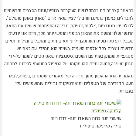
במאמר קצר זה דנו בהתפלגויות העיקריות בגופינו,ונתנו הסברים ופרשנויות
להבדלים במערך גופינו.חשוב לי לציין,שאין אדם "מאוזן באופן מושלם",
לכולנו יש סטגנציות ,צלקות,גנטיקה, סביבה והתפתחות ששינו את המאזן
הרגשי שלנו ומשם את המאזן הגופני והנפשי.יותר מכך, היום אנו יודעים
שבכל רגע נתון גופינו משתנה.מיליוני תאים מתים ומתכלים ומיליוני תאים
חדשים נוצרים בכל אלפית השנייה ,השינוי הוא תמידי. עם זאת יש
סטגנציות שמתקבעות עם השנים ,סטגנציות שאנו נוטים לשמר על-ידי
סגנון חשיבה,תנועה וחיים.וזהו מקומו של הטיפול התנועתי להיכנס לתמונה.
מאמר זה הוא הראשון מתוך סידרה של מאמרים שמנסים ,בענווה,לבאר
מעט מדבריהם של מטפלים ותיאורטיקנים גדולים שמשפיעים עלי
בעבודתי.
שיעורי יוגה ברוח השאדו יוגה- דודו רווח
טיליה קליניקה טיפולית