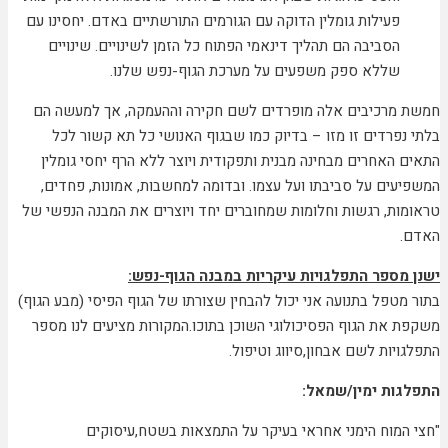
פעילות גומלין הדוקה עם הגורמים התורשתיים באדם. יחסינו עם
הסביבה הם תהליך דינאמי הפתוח כל הזמן לשינויים. שינויים
שללא ספק משפעים על מערכת הגוף-נפש שלנו.
חמשת מרכיבים אלה מופרדים לשם חקירה וההעמקה, אך למעשה הם
בלתי נפרדים זו מזו – בדיוק כמו שבגוף האנושי כל תא קשור לכל
התאים האחרים מבחינה מבנית ותפקודית ויוצר ללא הרף יחסי גומלין
המשפיעים על סביבתו ועל עצמו. ובדומה למחשבות, אמונות, פחדים,
טראומות, רגשות וחלומות שמחוברים יחד ויוצרים את המבנה הנפשי של
האדם.
ישנן מספר התפלגויות עיקריות במבנה הגוף-נפש
:
בתור מטפל בתנועה אני יכול להבחין שצורתו של הגוף הפיסי (מבע הגוף)
משקפת את הגוף הפסיכולוגי השוכן בתוכו.המקורות מציעים לנו מספר
התפלגויות לשם אבחון,סיווג וטיפול.
התפלגות ימין/שמאל:
"חצי המוח הימני אחראי בעיקר על התמצאות בשטח,עיסוקים