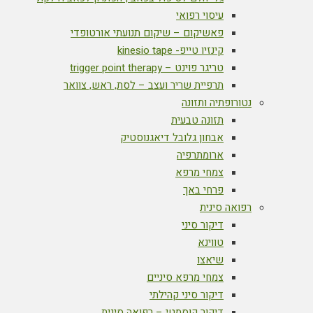
עיסוי רפואי
פאשיקום – שיקום תנועתי אורטופדי
קינזיו טייפ- kinesio tape
טריגר פוינט – trigger point therapy
תרפיית שריר ועצב – לסת, ראש, צוואר
נטורופתיה ותזונה
תזונה טבעית
אבחון גלובל דיאגנוסטיק
ארומתרפיה
צמחי מרפא
פרחי באך
רפואה סינית
דיקור סיני
טווינא
שיאצו
צמחי מרפא סיניים
דיקור סיני קהילתי
דיקור קוסמטי – רפואה סינית