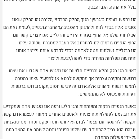
כולל את החזה, הגב והבטן.
הגו נתפש בעינינו כ"גרעין" הגוף,החלק המרכזי ,הליבה.זהו החלק שאנו
נסוגים אליו בכדי לנוח ולהתגונן מהסביבה,מהחברה.הגפיים,לעומת זאת,הם
השלוחות שלנו אל החוץ.בעזרת הידיים והרגליים אנו יוצרים קשר עם
החוץ.הגפיים גורמים לנו להתרחב אל מעבר למסגרת שכופה עלינו
הגו.הרגליים נשלחות מטה לאדמה בכדי לקרקע אותנו ולייצב אותנו
והזרועות נשלחות מהחזה כדי לפעול,לגעת וליצור.
כאשר הגו חזק ומלא והגפיים חלשות אנו נפגוש אדם שגדש את עצמו
ברגשות וחקירה עצמית אך מתקשה לבטא או להפעיל עצמו במטרה
לממש רגשות ומהווים אלה.אדם זה ירגיש חסום,תקוע וגדוש ברגשות
ורעיונות שפשוט לא מתממשים.
כאשר הגפיים חזקות ומפותחות והגו חלש ורפה אנו נפגוש אדם שמקדיש
את רוב זמנו לפעילויות חיצוניות ולאנשים אחרים מאשר לעצמו.אדם קשה
יתקשה "להישאר עם עצמו" לבד,הוא יחוש חוסר שקט ופחד מסיטואציות
שבהם הוא צריך להתמודד עם עולמו הפנימי וינסה לשמר את המצב הנוח
על-ידי פעילות מתמדת.