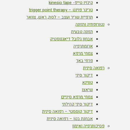
קינזיו טייפ- kinesio tape
טריגר פוינט – trigger point therapy
תרפיית שריר ועצב – לסת, ראש, צוואר
נטורופתיה ותזונה
תזונה טבעית
אבחון גלובל דיאגנוסטיק
ארומתרפיה
צמחי מרפא
פרחי באך
רפואה סינית
דיקור סיני
טווינא
שיאצו
צמחי מרפא סיניים
דיקור סיני קהילתי
דיקור קוסמטי – רפואה סינית
אבחנת בטן – רפואה סינית
פסיכותרפיה ואימון