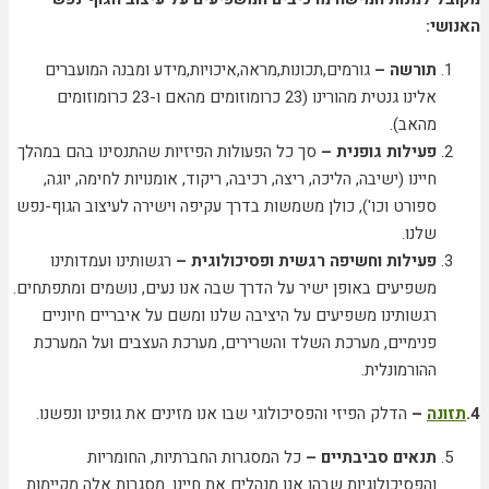
האנושי
:
תורשה
–
גורמים,תכונות,מראה,איכויות,מידע ומבנה המועברים
אלינו גנטית מהורינו (23 כרומוזומים מהאם ו-23 כרומוזומים
מהאב).
פעילות גופנית
–
סך כל הפעולות הפיזיות שהתנסינו בהם במהלך
חיינו (ישיבה, הליכה, ריצה, רכיבה, ריקוד, אומנויות לחימה, יוגה,
ספורט וכו'), כולן משמשות בדרך עקיפה וישירה לעיצוב הגוף-נפש
שלנו.
פעילות וחשיפה רגשית ופסיכולוגית
–
רגשותינו ועמדותינו
משפיעים באופן ישיר על הדרך שבה אנו נעים, נושמים ומתפתחים.
רגשותינו משפיעים על היציבה שלנו ומשם על איבריים חיוניים
פנימיים, מערכת השלד והשרירים, מערכת העצבים ועל המערכת
ההורמונלית.
4.
תזונה
–
הדלק הפיזי והפסיכולוגי שבו אנו מזינים את גופינו ונפשנו.
תנאים סביבתיים
–
כל המסגרות החברתיות, החומריות
והפסיכולוגיות שבהן אנו מנהלים את חיינו. מסגרות אלה מקיימות