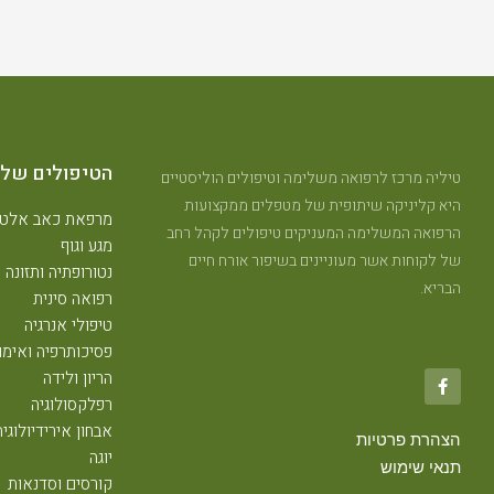
הטיפולים שלנ
טיליה מרכז לרפואה משלימה וטיפולים הוליסטיים
היא קליניקה שיתופית של מטפלים ממקצועות
מרפאת כאב אלטר
הרפואה המשלימה המעניקים טיפולים לקהל רחב
מגע וגוף
של לקוחות אשר מעוניינים בשיפור אורח חיים
נטורופתיה ותזונה
הבריא.
רפואה סינית
טיפולי אנרגיה
פסיכותרפיה ואימון
הריון ולידה
רפלקסולוגיה
אבחון אירידיולוגיה
הצהרת פרטיות
יוגה
תנאי שימוש
קורסים וסדנאות