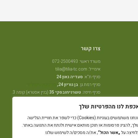
צרו קשר
משרד ראשי: 072-2500493
אימייל: tilia@tilia-tc.com
סניף ת"א:
סעדיה גאון 24
סניף רמת גן:
בן גוריון 24,
קליניקה טיפולית
.
סניף חיפה:
טשרניחובסקי 35
(בנין אסטרא) קומה 3.
סניף קרית ביאליק:
שדרות ויצמן 41
(במכון שגית
כפת לנו מהפרטיות שלך
פילאטיס)
סניף קיבוץ אלונים:
ליד מרכז אלון
(בבית הדורות)
אנחנו משתמשים בעוגיות (Cookies) כדי לשפר את חוויית הגלישה
סניף באר שבע: מרדכי מקלף 62 (מאוחדת שכונה ו׳
לך, להציג פרסומות או תוכן מותאם אישית ולנתח את התנועה באתר.
החדשה)
לחיצה על
„אשר הכול“
, את/ה מסכים/ה לשימוש שלנו