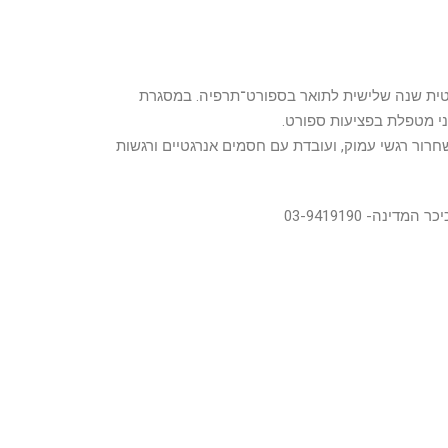
נטית שנה שלישית לתואר בספורט־תרפיה. במסגרת
י מטפלת בפציעות ספורט.
שחרור רגשי עמוק, ועובדת עם חסמים אנרגטיים ורגשות
ינה- 03-9419190