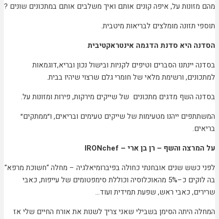
מהם מזונות על, איפה קונים אותם ואיך משלבים אותם במתכונים שונים ?
תוספי תזונה מומלצים לבריאות מיטבית.
הסדנה היא סדנת הדגמה אינטראקטיבית
בסדנה יינתנו הסברים וטיפים לקניות ובישול נכון ובריא,דוגמאות
למתכונים, ורשימת מלאי של חומרי גלם שרצוי שיהיו בבית.
בסדנה השף מדגים מתכונים של שייקים מירקות, פירות ומזונות על.
המשתתפים ייהנו מטעימות של שייקים טעימים ובריאים, ו״ממתקים״
בריאים.
על המרצה והשף – רן בן ארי – IRONchef
לפני כשש שנים אובחנתי כחולה בפיברומיאלגיה – מחלה “חשוכת מרפא“
בה לוקים כ–5% מהאוכלוסיה וכוללת סימפטומים של עייפות, כאבי
שרירים, כאבי ראש, שפעת תמידית ועוד…
המחלה היתה הסימן בשבילי שאני צריך לשנות את אורח החיים שלי אז