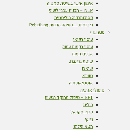
אימון אישי בשיטת סאטיה
NLP – תכנות עצבי לשוני
פסיכותרפיה הוליסטית
ריברסינג – נשימה מודעת Rebirthing
מגע וגוף
עיסוי רפואי
עיסוי רקמות עמוק
אבנים חמות
שיטת גרינברג
שיאצו
טווינא
אוסטיאופתיה
טיפולי אנרגיה
EFT – טיפול ממוקד רגשות
הילינג
קרניו סקראל
רייקי
תטא הילינג