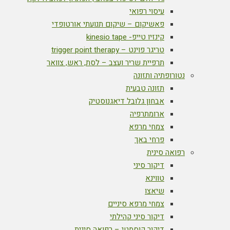
עיסוי רפואי
פאשיקום – שיקום תנועתי אורטופדי
קינזיו טייפ- kinesio tape
טריגר פוינט – trigger point therapy
תרפיית שריר ועצב – לסת, ראש, צוואר
נטורופתיה ותזונה
תזונה טבעית
אבחון גלובל דיאגנוסטיק
ארומתרפיה
צמחי מרפא
פרחי באך
רפואה סינית
דיקור סיני
טווינא
שיאצו
צמחי מרפא סיניים
דיקור סיני קהילתי
דיקור קוסמטי – רפואה סינית