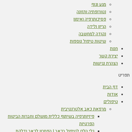
מגע וגוף
נטורופתיה ותזונה
פסיכותרפיה ואימון
הריון ולידה
נקודה למחשבה
שיטות טיפול נוספות
חנות
יצירת קשר
הצהרת נגישות
תפריט
דף הבית
אודות
טיפולים
מרפאת כאב אלטרנטיבית
פיזיותרפיה בשיתוף כללית מושלם וחברות הביטוח
הפרטיות
גלי הלם לטיפול בכאב | הפתרון לכאב ודלקת