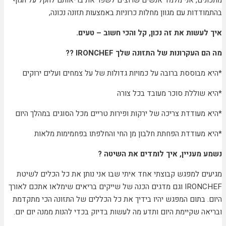
מתכונים, אני מלמד אנשים שרוצים לשפר את בריאותם להקל על הגוף
בהתמודדות עם מגוון מחלות כרוניות באמצעות תזונה נכונה,
איך לעשות את זה נכון, קל והכי חשוב – טעים.
מה הם העקרונות של התזונה שלך IRONCHEF ??
*היא מבוססת ברובה על כמויות גדולות של על צמחים ועלים ירוקים
*היא שוללת סוכר מעובד בכל צורה
*היא מעודדת צריכה של ירקות ופירות טריים מכל הסוגים במהלך היום
*היא מעודדת הפחתת חלבון מן החי והחלפתו בפחמימות מלאות
נשמע מעניין, איך לומדים את השיטה ?
מגיעים למפגש קבוצתי אחד איתי שבו אני נותן את כל הכלים לשיטת
IRONCHEF וגם מדגים הכנה של שייקים בריאים שימלאו אתכם לאורך
היום. בתום המפגש יהיו בידיך את כל הכללים של התזונה הכי מתקדמת
ובריאה שקיימת היום ותדע מה לעשות בדיוק בכדי להנות ממנה יום יום.