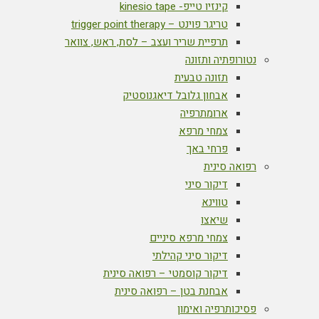
קינזיו טייפ- kinesio tape
טריגר פוינט – trigger point therapy
תרפיית שריר ועצב – לסת, ראש, צוואר
נטורופתיה ותזונה
תזונה טבעית
אבחון גלובל דיאגנוסטיק
ארומתרפיה
צמחי מרפא
פרחי באך
רפואה סינית
דיקור סיני
טווינא
שיאצו
צמחי מרפא סיניים
דיקור סיני קהילתי
דיקור קוסמטי – רפואה סינית
אבחנת בטן – רפואה סינית
פסיכותרפיה ואימון