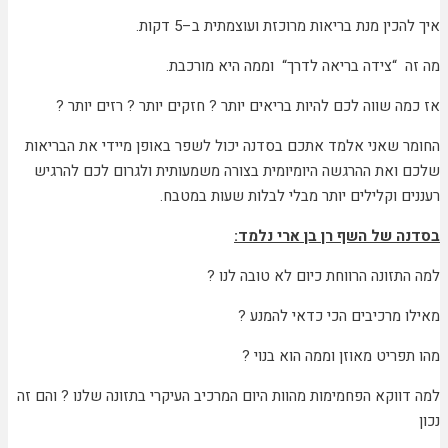
איך להכין מנת בריאות מרוכזת ועוצמתית ב–5 דקות.
מה זה “צידה בריאה לדרך“ וממה היא מורכבת.
אז כמה שווה לכם להיות בריאים יותר ? חזקים יותר ? רזים יותר ?
החומר שאני אלמד אתכם בסדנה יכול לשפר באופן מיידי את הבריאות
שלכם ואת ההרגשה היומיומית בצורה משמעותית ולגרום לכם להרגיש
רעננים וקלילים יותר מבלי לבלות שעות במטבח.
בסדנה של השף רן בן ארי נלמד:
למה התזונה הרווחת כיום לא טובה לנו ?
מאילו מרכיבים הכי כדאי להמנע ?
מהו תפריט מאוזן וממה הוא בנוי ?
למה דווקא הפחמימות מהוות היום המרכיב העיקרי בתזונה שלנו ? והם זה
נכון