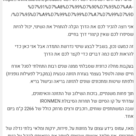
%D7%91%D7%A8%D7%99%D7%90%D7%95%D7%AA-
%D7%95%D7%A9%D7%99%D7%99%D7%A7%D7%99%D7%9D/
אני רוצה להכיר לכם את הדרך הקלה להתחיל את השינוי, יכול להיות
שסיפרו לכם שאין קיצורי דרך בחיים.
זה כמעט נכון, בשביל לבצע שינוי נדרשת התמדה אבל אני כאן כדי
להראות לכם כמה דברים כדי לקצר לכם את הדרך
בעקבות מחלה כרונית שסבלתי ממנה שנים רבות התחלתי לסגל אורח
חיים שונה ולטפל בעצמי בעזרת תזונה טבעית (במקביל לפעילות גופנית)
ולפתח שיטות ומתכונים שונים לתזונה בריאה ובישול בריא.
תוך פחות משנתיים, בזכות השילוב של התזונה והאימונים,
עמדתי על קו הסיום של תחרות הסיבולת IRONMEN
שבה המשתתפים שוחים, רוכבים ורצים מרחק כולל של 2266 ק“מ ביום
אחד.
מאז, עמוס בידע עצום על מזונות על, פירות, ירקות ומלאי בלתי נדלה של