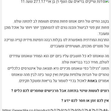
בקצב החיים של היום אנחנו פחות נותנים תשומת לב לתזונה שלנו.
פחות זמן פנוי לבישול והכנה גורם לנו להסתמךך יותר ויותר על אוכל מוכן
ומעובד.
התרבות המודרנית מאפשרת לנו בקלות רבהה וזמינות מידית קנייה וצריכה
של מוצרים מוכנים, תעשיתיים ומעובדים.
מה שאנחנו לא כל חושבים עליו ביום יום הוא המחיר שאנחנו עתידים
לשלם, מחיר כבד בבריאות שלנו.
תזונה “רגילה“ כפי שאנחנו מכירים היא תוצאה של אינטרסים כלכליים
טהורים של חברות עולמיות ענקיות ואין קשר בינה לבין מהה שאנחנו
אמורים
באמת
לאכול בכדי לשמור על בריאות ומשקל תקינים.
רוצים לעשות שינוי בתזונה אבל מרגישים שחסרים לכם כלים ?
אין לכם זמן או חסר לכם ידע ?
https://www.tilia.co.il/product/%D7%91%D7%95%D7%A7%D7%A8-