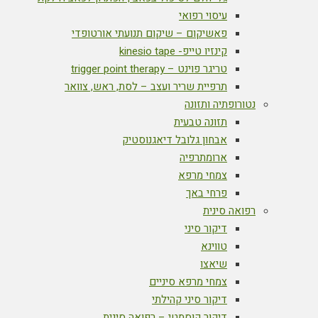
עיסוי רפואי
פאשיקום – שיקום תנועתי אורטופדי
קינזיו טייפ- kinesio tape
טריגר פוינט – trigger point therapy
תרפיית שריר ועצב – לסת, ראש, צוואר
נטורופתיה ותזונה
תזונה טבעית
אבחון גלובל דיאגנוסטיק
ארומתרפיה
צמחי מרפא
פרחי באך
רפואה סינית
דיקור סיני
טווינא
שיאצו
צמחי מרפא סיניים
דיקור סיני קהילתי
דיקור קוסמטי – רפואה סינית