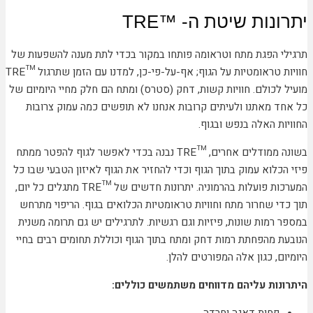
יתרונות שיטת ה- ™TRE
תרגילי הפגת מתח וטראומה פותחו במקור בכדי לתת מענה להשפעות של
חוויות טראומטיות על הגוף; אף-על-פי-כן, למדנו עם הזמן שתרגול ™TRE
מועיל לכולם. חוויות קשות, דחק (סטרס) ומתח הם חלק מחיי היומיום של
כל אחד מאתנו ולעיתים קרובות אנחנו לא תופשים כמה עמוק צרובות
החוויות האלה בנפש ובגוף.
בשונה ממודלים אחרים, ™TRE נבנה בכדי לאפשר לגוף להפטר ממתח
פיזי הכלוא עמוק בתוך הגוף וכדי להחזיר את הגוף לאיזון הטבעי שבו כל
המערכות פועלות בהרמוניה. יתרונות חדשים של ™TRE מתגלים כל יום,
תוך כדי שחרור מתח וחוויות טראומטיות הכלואים בגוף. הריפוי מתרחש
במספר רמות שונות, פיזיות וגם רגשיות. לתרגילים יש גם תרומה משנית
הנובעת מהפחתת רמות דחק ומתח בתוך הגוף וכוללת תחומים רבים בחיי
היומיום, כגון אלה המפורטים להלן.
היתרונות עליהם מדווחים משתמשים כוללים:
פחות דאגה וחרדה