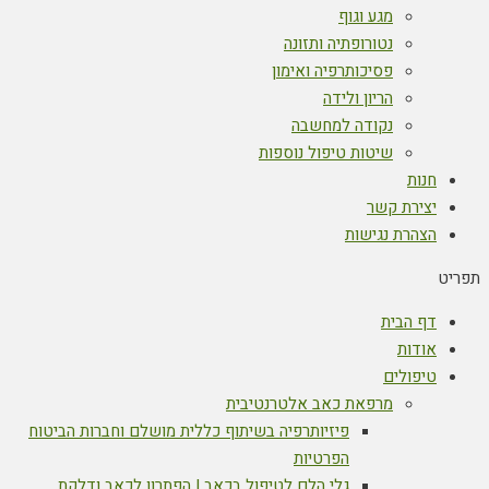
מגע וגוף
נטורופתיה ותזונה
פסיכותרפיה ואימון
הריון ולידה
נקודה למחשבה
שיטות טיפול נוספות
חנות
יצירת קשר
הצהרת נגישות
תפריט
דף הבית
אודות
טיפולים
מרפאת כאב אלטרנטיבית
פיזיותרפיה בשיתוף כללית מושלם וחברות הביטוח
הפרטיות
גלי הלם לטיפול בכאב | הפתרון לכאב ודלקת