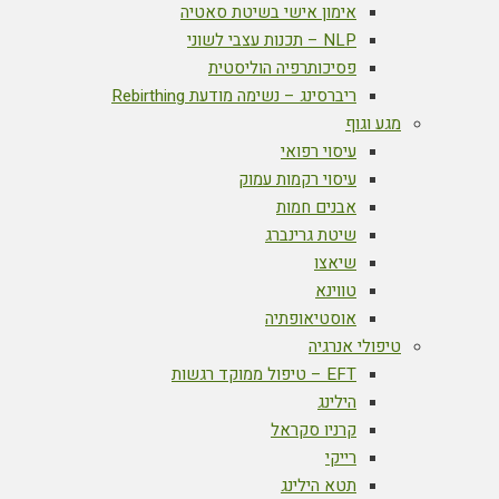
אימון אישי בשיטת סאטיה
NLP – תכנות עצבי לשוני
פסיכותרפיה הוליסטית
ריברסינג – נשימה מודעת Rebirthing
מגע וגוף
עיסוי רפואי
עיסוי רקמות עמוק
אבנים חמות
שיטת גרינברג
שיאצו
טווינא
אוסטיאופתיה
טיפולי אנרגיה
EFT – טיפול ממוקד רגשות
הילינג
קרניו סקראל
רייקי
תטא הילינג