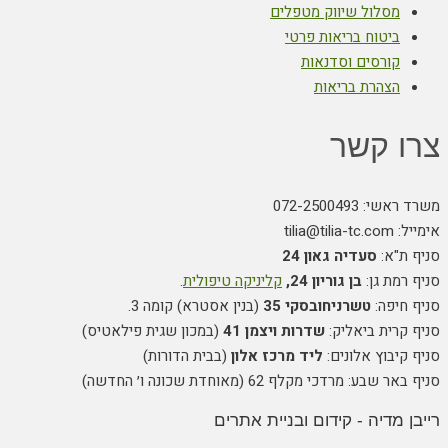
מסלול שיווק מטפלים
ביטוח בריאות פרטי
קורסים וסדנאות
הצהרת בריאות
צרו קשר
משרד ראשי: 072-2500493
אימייל: tilia@tilia-tc.com
סניף ת"א:
סעדיה גאון 24
סניף רמת גן:
בן גוריון 24,
קליניקה טיפולית
.
סניף חיפה:
טשרניחובסקי 35
(בנין אסטרא) קומה 3.
סניף קרית ביאליק:
שדרות ויצמן 41
(במכון שגית פילאטיס)
סניף קיבוץ אלונים:
ליד מרכז אלון
(בבית הדורות)
סניף באר שבע: מרדכי מקלף 62 (מאוחדת שכונה ו׳ החדשה)
רייבן מדיה - קידום ובניית אתרים