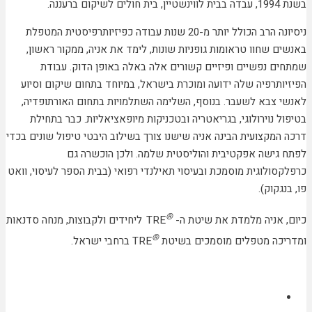
בשנת 1994, עבדה בבית לווינשטיין, בית חולים לשיקום ברעננה.
ניסיונה הרב הכולל יותר מ-20 שנות עבודה כפיזיותרפיסטית המטפלת
באנשים שחוו טראומות גופניות שונות, לימד את אניה, ממקור ראשון,
שמתחים נפשיים ופיזיים קשורים אלה באלה באופן הדוק. עבודת
הפיזיותרפיה שלה ידועה ומוכרת בישראל, במיוחד בתחום שיקום וסיוע
לאנשי צבא לשעבר. בנוסף, השלימה השתלמויות בתחום האורתופדיה,
בטיפול נוירולוגי, בגריאטריה ובטכניקות מיופאציאליות. כבר בתחילת
דרכה המקצועית הבינה אניה שישנו צורך בשילוב היבטי טיפול שונים בכדי
לפתח גישה אפקטיבית והוליסטית שלמה. ולכן הוכשרה גם
כרפלקסולוגית מוסמכת ובעיסוי תאילנדי רפואי (בבית הספר לעיסוי, וואט
פו, בנגקוק).
®
כיום, אניה מלמדת את שיטת ה-
TRE
ליחידים ולקבוצות, מנחה סדנאות
®
ומדריכה מטפלים מוסמכים בשיטת
TRE ברחבי ישראל.