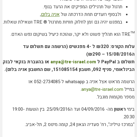
תרגול של תרגילים המפיקים את הרעד בגוף.
ולבסוף רועדים תחת הדרכתה של
אניה בלום
,
במפגש יהיה גם זמן לחלוק חוויות מתרגול
®
TRE ושאילת שאלות.
™TRE הוא תהליך פשוט ולא יקר, שהוכח כיעיל בשיקום נפש האדם.
עלות הקורס:
₪320 ל -4 מפגשים (הרשמה עם תשלום עד
ה15/08/2016 – ₪290)
תשלום ב PayPal ל
anya@tre-israel.com
או בהעברת בנקאי לבנק
הבינלאומי, סניף 092, חשבון 151085154, שם החשבון אניה בלום).
הרשמה מראש אצל אניה ב whatsapp ל 052-2734085 או
במייל
anya@tre-israel.com
.
מספר מקומות מוגבל.
בימי
ראשון
מה- 04/09/2016 ועד ה25/09/2016. בין השעות 19:00-
20:30.
"במרכז טיליה", רח' סעדיה הגאון 24, קומה מינוס 2, תל-אביב.
.