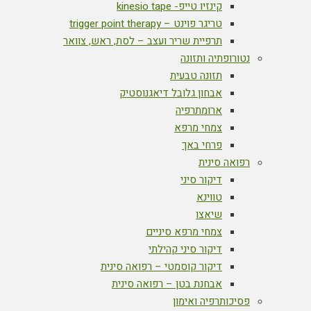
קינזיו טייפ- kinesio tape
טריגר פוינט – trigger point therapy
תרפיית שריר ועצב – לסת, ראש, צוואר
נטורופתיה ותזונה
תזונה טבעית
אבחון גלובל דיאגנוסטיק
ארומתרפיה
צמחי מרפא
פרחי באך
רפואה סינית
דיקור סיני
טווינא
שיאצו
צמחי מרפא סיניים
דיקור סיני קהילתי
דיקור קוסמטי – רפואה סינית
אבחנת בטן – רפואה סינית
פסיכותרפיה ואימון