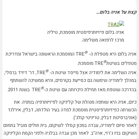
קצת על אניה בלום…
אניה בלום פיזיותרפיסטית מוסמכת, טיליה
מרכז לרפואה משלימה.
®
אניה בלום היא מטפלת ה-
TRE המוסמכת הראשונה בישראל ומדריכת
®
מטפלים בשיטת
TRE מוסמכת.
®
אניה השלימה את לימודיה אצל מייסד שיטת ה-
TRE, דר' דיויד ברסלי,
במהלך לימודיה שימשה גם כסייעת בקורסים, והיא ממשיכה להשתתף
®
בהדרכה שוטפת מאז תחילת היכרותה עם שיטת ה-
TRE
בשנת 2011.
כיום, אניה היא שותפה מנהלת של קליניקה לפיזיותרפיה בנתניה. את
הכשרתה כפיזיותרפיסטית מוסמכת למדה בעיר הולדתה, דבלין, אירלנד
(אוניברסיטת דבלין, טריניטי קולג').
לאחר סיום לימודיה, עבדה במכון קסלר לשיקום, בית חולים מוביל בתחום
השיקום בניו ג'רזי, ארה"ב. לאחר מכן עבדה בבלגיה ולפני הקמת הקליניקה