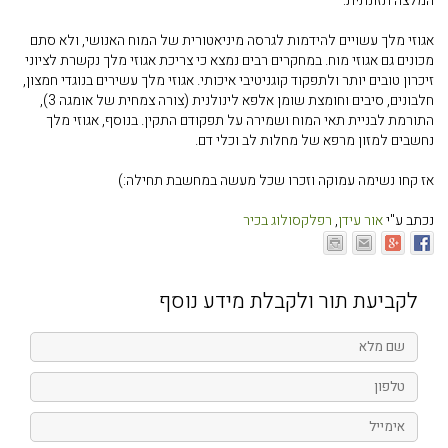
המלצה תזונתית:
אגוזי מלך עשויים להידמות לגרסה מיניאטורית של המוח האנושי, ולא סתם
מכונים גם אגוזי מוח. במחקרים רבים נמצא כי צריכת אגוזי מלך נקשרת לציוני
זיכרון טובים יותר ולתפקוד קוגניטיבי איכותי. אגוזי מלך עשירים בנוגדי חמצון,
חלבונים, סיבים וחומצת שומן אלפא לינולנית (צורה צמחית של אומגה 3),
התורמת לבניית תאי המוח ושמירה על תפקודם התקין. בנוסף, אגוזי מלך
נחשבים למזון מרפא של מחלות לב וכלי דם.
אז קחו נשימה עמוקה וזכרו שכל מעשה במחשבת תחילה:)
נכתב ע"י
אור עידן
,
רפלקסולוג בכיר
לקביעת תור ולקבלת מידע נוסף
שם
מלא
טלפון
אימייל