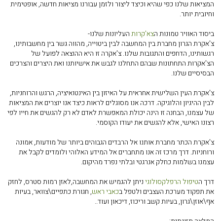
המציאות שלנו כפי שהיא וכיצד ליצור ולזמן עבורנו מציאות חדשה, אופטימית
וחיובית יותר.
ביסוד האוויר טמונות ה
צא'קרות
העליונות שלנו-
צ'אקרת הגרון מחברת בין המחשבה לבין ביטוייה, מהווה גשר בין מחשבותינו,
רגשותינו, הדחפים והתגובות שלנו. צ'אקרה זו היא ההוצאה לפועל של
הצ'אקרות התחתונות שבהם התחלנו לגבש את אישיותנו ואת היצרים והצרכים
הבסיסיים שלנו.
צ'אקרת העין השלישית אחראית על האיזון בין האינטואיציה, הרגש והרוחניות,
לבין ההיגיון והלוגיקה. דרכה אנו מסוגלים לראות כיצד אנו יוצרים את המציאות
של עצמנו, הבחנה זו הינה יכולת המאפשרת לאדם לא רק להגשים את חייו לפי
רצונו האישי, אלא להגשים את יעודו הקוסמי.
צ'אקרת הכתר מחברת אותנו אל הרבדים הגבוהים ביותר של מודעות, אמונה
ורוחניות. דרך מרכז זה אנו מתחברים אל המידע האלוהי ולומדים לקבל את
עצמנו בשלמות כחלק אנרגטי ובלתי נפרד מהיקום.
דרך ה
טיפול הרפלקסולוגי
ניתן להגמיש את המחשבה,לאזן רמות סטרס, לחזק
את תפקוד מערכת העצבים ולטפל ב
כאבי ראש
, חגורת כתפיים\צוואר, בעיות
אף\אוזן\גרון, בעיות קשב וריכוז, דיכאון ועוד..