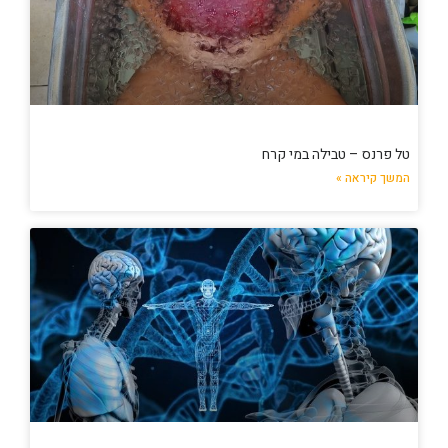
טל פרנס – טבילה במי קרח
המשך קיראה »