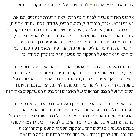
אלמט אוויר בראי ה
רפלקסולוגיה
ואגוזי מלך לשיפור התפקוד הקוגנטיבי:
אלמנט האוויר משוייך לבהונות כף הרגל ולאיזור חגורת הכתפיים, הצוואר,
העורף והראש- גרון, מיתרי קול, בלוטת תריס, שקדים, לסת, עיניים, אוזניים,
אף, סינוסים, מוח, היפוטלמוס, היפופיזה ואצטרובל. מערכת העצבים מקושרת
ליסוד האוויר מהסיבה שהיא מעבירה את אותות המוח לשאר איברי הגוף,
מקבלת מידע על גירויים מהסביבה החיצונית והפנימית דרך ממערכת
החישה
ומפקחת על תהליכי ההתנהגות, המודעת והלא מודעת. כמו כן כמו
יסוד האוויר אחראי על התפקוד הקוגנטיבי, תהליכי זיכרון, למידה וכו'.
הבהונות משמשות אותנו כמו אנטנות המחברות את האדם ליקום וקולטות
מידע, לכן כדאי שתהינה פתוחות, זקופות ונפרדות אחת מן השניה. הבהונות
במצב מאוזן הן האיזור הכי בהיר, גמיש וקריר בכף הרגל. דרך התבוננות על
בהונות כף הרגל ניתן ללמוד על השקפת עולמו של האדם, תכונות אופיו,
תפיסותיו ועל מצבם הבריאותי של האיברים והמערכות המשתקפים באיזור זה.
יסוד האוויר הינו היסוד הכי רוחני מבין האלמנטים בטבע ודרכו אנו קולטים,
מעבדים ופולטים מידע, אלמנט זה אמון על עולמות הרוח, ההגיון, המחשבה
והרעיונות שלנו. האוויר הינו מהיר ואין סופי, כל דבר אשר נברא ונוצר התחיל
מהבזק מחשבתי שנרקם לכדי רעיון המבקש לבוא לידי ביטוי והוצאה לפועל
בעולם הגשמי. אם נחכים להקשיב לקול הפנימי, להעמיק ולהרחיב את
תודעתנו נוכל להבין דברים שעד היום נסתרו מבינתינו, למה חווינו את