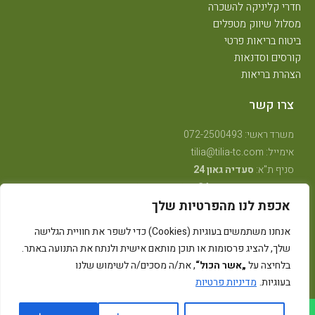
חדרי קליניקה להשכרה
מסלול שיווק מטפלים
ביטוח בריאות פרטי
קורסים וסדנאות
הצהרת בריאות
צרו קשר
משרד ראשי: 072-2500493
אימייל: tilia@tilia-tc.com
סניף ת"א:
סעדיה גאון 24
סניף רמת גן:
בן גוריון 24,
קליניקה טיפולית
.
אכפת לנו מהפרטיות שלך
סניף חיפה:
טשרניחובסקי 35
(בנין אסטרא) קומה 3.
סניף קרית ביאליק:
שדרות ויצמן 41
(במכון שגית פילאטיס)
אנחנו משתמשים בעוגיות (Cookies) כדי לשפר את חוויית הגלישה
סניף קיבוץ אלונים:
ליד מרכז אלון
(בבית הדורות)
שלך, להציג פרסומות או תוכן מותאם אישית ולנתח את התנועה באתר.
סניף באר שבע: מרדכי מקלף 62 (מאוחדת שכונה ו׳ החדשה)
בלחיצה על
„אשר הכול“
, את/ה מסכים/ה לשימוש שלנו
בעוגיות.
מדיניות פרטיות
גלילה