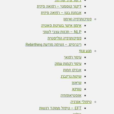
דיקור סיני קהילתי
דיקור קוסמטי – רפואה סינית
אבחנת בטן – רפואה סינית
פסיכותרפיה ואימון
אימון אישי בשיטת סאטיה
NLP – תכנות עצבי לשוני
פסיכותרפיה הוליסטית
ריברסינג – נשימה מודעת Rebirthing
מגע וגוף
עיסוי רפואי
עיסוי רקמות עמוק
אבנים חמות
שיטת גרינברג
שיאצו
טווינא
אוסטיאופתיה
טיפולי אנרגיה
EFT – טיפול ממוקד רגשות