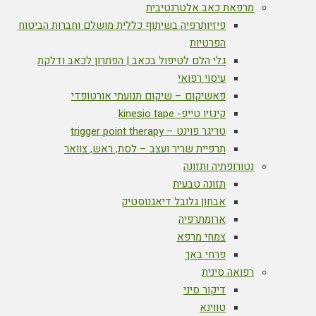
מרפאת כאב אלטרנטיבית
פיזיותרפיה בשיתוף כללית מושלם וחברות הביטוח
הפרטיות
גלי הלם לטיפול בכאב | הפתרון לכאב ודלקת
עיסוי רפואי
פאשיקום – שיקום תנועתי אורטופדי
קינזיו טייפ- kinesio tape
טריגר פוינט – trigger point therapy
תרפיית שריר ועצב – לסת, ראש, צוואר
נטורופתיה ותזונה
תזונה טבעית
אבחון גלובל דיאגנוסטיק
ארומתרפיה
צמחי מרפא
פרחי באך
רפואה סינית
דיקור סיני
טווינא