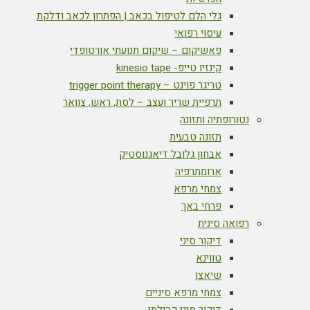
גלי הלם לטיפול בכאב | הפתרון לכאב ודלקת
עיסוי רפואי
פאשיקום – שיקום תנועתי אורטופדי
קינזיו טייפ- kinesio tape
טריגר פוינט – trigger point therapy
תרפיית שריר ועצב – לסת, ראש, צוואר
נטורופתיה ותזונה
תזונה טבעית
אבחון גלובל דיאגנוסטיק
ארומתרפיה
צמחי מרפא
פרחי באך
רפואה סינית
דיקור סיני
טווינא
שיאצו
צמחי מרפא סיניים