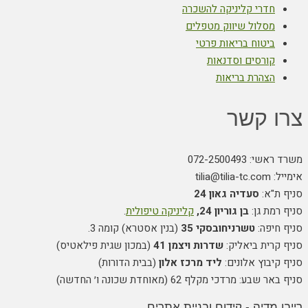
חדרי קליניקה להשכרה
מסלול שיווק מטפלים
ביטוח בריאות פרטי
קורסים וסדנאות
הצהרת בריאות
צרו קשר
משרד ראשי: 072-2500493
אימייל: tilia@tilia-tc.com
סניף ת"א:
סעדיה גאון 24
סניף רמת גן:
בן גוריון 24,
קליניקה טיפולית
.
סניף חיפה:
טשרניחובסקי 35
(בנין אסטרא) קומה 3.
סניף קרית ביאליק:
שדרות ויצמן 41
(במכון שגית פילאטיס)
סניף קיבוץ אלונים:
ליד מרכז אלון
(בבית הדורות)
סניף באר שבע: מרדכי מקלף 62 (מאוחדת שכונה ו׳ החדשה)
רייבן מדיה - קידום ובניית אתרים