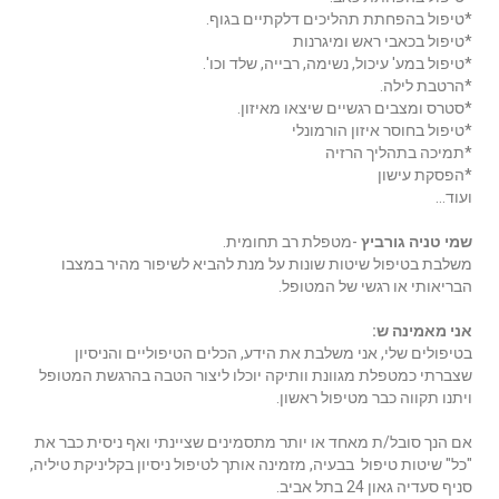
*טיפול בהפחתת תהליכים דלקתיים בגוף.
*טיפול בכאבי ראש ומיגרנות
*טיפול במע' עיכול, נשימה, רבייה, שלד וכו'.
*הרטבת לילה.
*סטרס ומצבים רגשיים שיצאו מאיזון.
*טיפול בחוסר איזון הורמונלי
*תמיכה בתהליך הרזיה
*הפסקת עישון
ועוד…
שמי טניה גורביץ
-מטפלת רב תחומית.
משלבת בטיפול שיטות שונות על מנת להביא לשיפור מהיר במצבו
הבריאותי או רגשי של המטופל.
אני מאמינה ש:
בטיפולים שלי, אני משלבת את הידע, הכלים הטיפוליים והניסיון
שצברתי כמטפלת מגוונת וותיקה יוכלו ליצור הטבה בהרגשת המטופל
ויתנו תקווה כבר מטיפול ראשון.
אם הנך סובל/ת מאחד או יותר מתסמינים שציינתי ואף ניסית כבר את
"כל" שיטות טיפול בבעיה, מזמינה אותך לטיפול ניסיון בקליניקת טיליה,
סניף סעדיה גאון 24 בתל אביב.