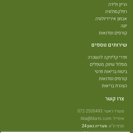
הריון ולידה
רפלקסולוגיה
אבחון אירידיולוגיה
יוגה
קורסים וסדנאות
שירותים נוספים
חדרי קליניקה להשכרה
מסלול שיווק מטפלים
ביטוח בריאות פרטי
קורסים וסדנאות
הצהרת בריאות
צרו קשר
משרד ראשי: 072-2500493
אימייל: tilia@tilia-tc.com
סניף ת"א:
סעדיה גאון 24