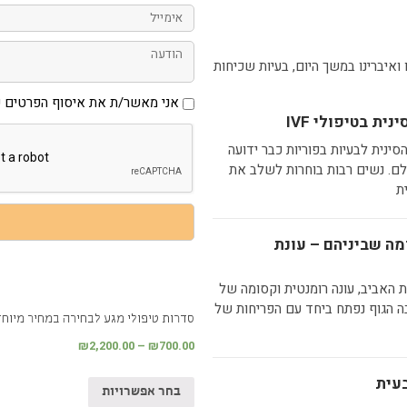
אימייל
הודעה
ואיברינו במשך היום, בעיות שכיחות
אני
אני מאשר/ת את איסוף הפרטים ש
מאשר/ת
ית בטיפולי IVF
את
איסוף
ינית לבעיות בפוריות כבר ידועה
הפרטים
שמסרתי
ולם. נשים רבות בוחרות לשלב את
בהתאם
ת
למדיניות
הפרטיות
באתר
מה שביניהם – עונת
 האביב, עונה רומנטית וקסומה של
 הגוף נפתח ביחד עם הפריחות של
סדרות טיפולי מגע לבחירה במחיר מיוחד
₪
2,200.00
–
₪
700.00
עית
בחר אפשרויות