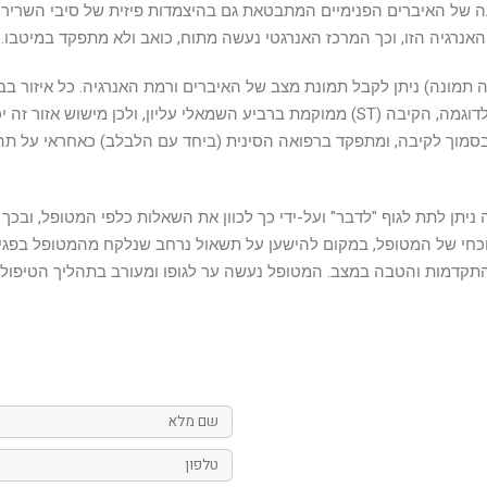
יעה של האיברים הפנימיים המתבטאת גם בהיצמדות פיזית של סיבי השריר
אנרגיה הזו, וכך המרכז האנרגטי נעשה מתוח, כואב ולא מתפקד במיטבו.
ה תמונה) ניתן לקבל תמונת מצב של האיברים ורמת האנרגיה. כל איזור 
על קשר פיזי או אנרגטי לאיברים הנמצאים בתוך הבטן. לדוגמה, הקיבה (ST) ממוקמת ברביע הש
יבר. אך הטחול (SP) אשר ממוקם בסמוך לקיבה, ומתפקד ברפואה הסינית (ביחד עם הלבלב) כאח
יתן לתת לגוף "לדבר" ועל-ידי כך לכוון את השאלות כלפי המטופל, ובכ
כחי של המטופל, במקום להישען על תשאול נרחב שנלקח מהמטופל בפגיש
קדמות והטבה במצב. המטופל נעשה ער לגופו ומעורב בתהליך הטיפולי, 
שם
מלא
טלפון