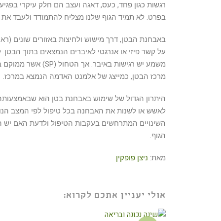
רגשות כגון פחד, כעס, דאגה ועצב הם חלק עיקרי בפג
בפרט. לא תמיד הגוף שלנו מצליח להתמודד ולעבד את ה
באבחנת הבטן, דרך מישוש ולחיצות באזורים שונים (רא
משמע יש רגישות בא
מרכז הבטן, כמייצג של אלמנט האדמה הנמצא במרכז.
היתרון הגדול של שימוש באבחנת בטן הוא שבאמצעותה נ
לאשש או לשנות את האבחנה בכל טיפול לפי המצב הנו
השינויים המתרחשים בעקבות הטיפול ולדעת האם יש הת
הגוף.
מאת:
ניצן פופקין
אולי יעניין אתכם לקרוא: