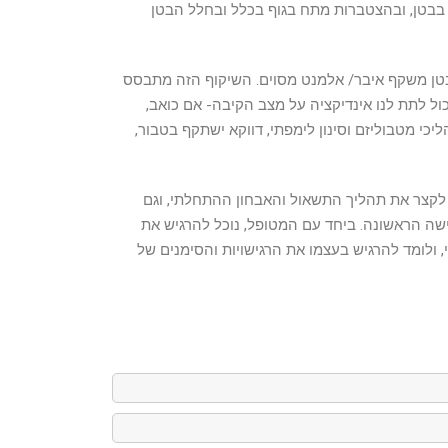
 בבטן, ובהצטברות מתח בגוף בכלל ובחלל הבטן
בבטן משקף איבר/ אלמנט מסוים. השיקוף הזה מתבסס
מאלי עליון, ולכן מישוש אזור זה יכול לתת לנו אינדיקציה על מצב הקיבה- אם כואב,
ראי על תהליכי מטבוליזם וסינון לימפתי, דווקא ישתקף בטבור,
ך לקצר את תהליך התשאול והאבחון ההתחלתי, וגם
ה הראשונה. ביחד עם המטופל, נוכל להרגיש את
ולומד להרגיש בעצמו את הרגישויות והסימנים של