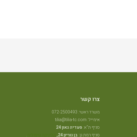
צרו קשר
משרד ראשי: 072-2500493
אימייל: tilia@tilia-tc.com
סניף ת"א:
סעדיה גאון 24
סניף רמת גן:
בן גוריון 24,
קליניקה טיפולית
.