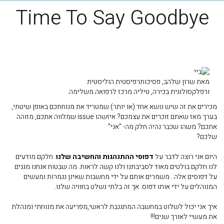
Time To Say Goodbye
מאת שרון שלהב, פסיכותרפיסטית הוליסטית
ורפלקסולוגית בכירה, טיליה מרכז לרפואה משלימה.
מכירים את זה שיש נושא אחד (או יותר) שמטריד את מנוחתכם באופן שיטתי,
בערך מאז שאתם זוכרים את עצמכם? איזשהו
issue
שמלווה אתכם, מזוהה
אתכם? משהו שכבר נהיה חלק מה- "אני"
שלכם?
היום אני רוצה לדבר על
דפוסי ההתנהגות והחשיבה שלנו
. חלקם מודעים
לנו חלקם בולטים מאוד לסביבתנו ולנו קשה לראות. מה שבטוח אנחנו מגנים
על דפוסים אלה . משמרים אותם על ידי מחשבות שאינן נגמרות ומעשים
המנוהלים על ידי אותו דפוס. אך זה בלתי נשלט בחוויה שלנו.
איך אני יכול לשלוט במחשבה המתגנבת לראשי,מפריעה את מנוחתי ומנהלת
את מעשיי לאורך שנים!!!