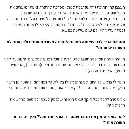
מעצבן כמו חתיכת נייר שנדבקת לנעל ומסרבת להיפרד. ואנחנו מנערים את
הרגל שוב ושוב ועדיין הנייר הארור נשאר דבוק. כך גם עם המחשבות
הטורדניות, אנחנו אומרים לעצמנו : "די"! כועסים על עצמנו על עצם המחשבה.
על זה שאנחנו לא מסוגלים "לשחרר". התחושה היא כאילו אותה מחשבה
נכפתה עלינו ואין לנו שום שליטה בנושא.
ומה אם אגיד לכם שאותה מחשבה/תכונה משרתת אתכם ולכן אתם לא
משחררים אותה?
מי היה מאמין שאת המחשבות הטורדניות שכל רצוננו לסלקן מוזמנות על ידינו
פעם אחר פעם כחבר טוב ורצוי אל מחוזותינו המנטליים(מחשבה) , הנפשיים
(רגש) והפיזיים (מעשה) ?
חופר לי בראש כל היום, לפעמים אפילו בלילה. כל רצוני הוא להפטר מן הדבר
הזה, כמה שיותר מהר, עכשיו! רק מעכב אותי, תוקע אותי ומוריד מאיכות חיי.
אני מסרב לקבל בכל תוקף שאני הוא זה שמזמין לעצמי כל פעם מחדש את
הדפוס הזה!
למה שאני אזמין את הדבר שמטריד אותי יותר מכל? ואיך זה בדיוק
משרת אותי?