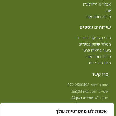
אבחון אירידיולוגיה
יוגה
קורסים וסדנאות
שירותים נוספים
חדרי קליניקה להשכרה
מסלול שיווק מטפלים
ביטוח בריאות פרטי
קורסים וסדנאות
הצהרת בריאות
צרו קשר
משרד ראשי: 072-2500493
אימייל: tilia@tilia-tc.com
סניף ת"א:
סעדיה גאון 24
סניף רמת גן:
בן גוריון 24,
קליניקה טיפולית
.
אכפת לנו מהפרטיות שלך
סניף חיפה:
טשרניחובסקי 35
(בנין אסטרא) קומה 3.