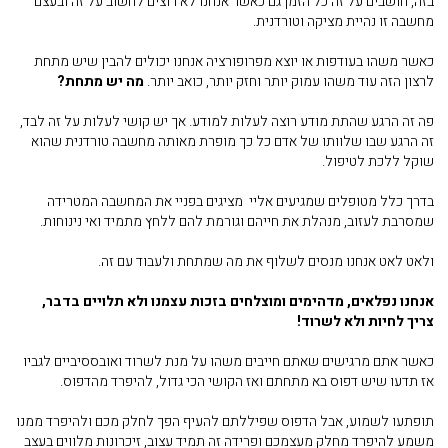
בזה, חושבים על זה כל הזמן גם כאשר אנחנו לא רוצים לחשוב על זה ובעצם
מחשבה זו נהיית מציקה וטורדנית.
כאשר משהו בעודפות או יוצא מפרופורציה אנחנו יכולים להבין שיש מתחת
לרצון הזה עוד משהו עמוק יותר וחזק יותר, כואב יותר.
מה יש מתחת?
פה זה הרגע שהתת מודע רוצה לעלות למודע. אך יש קושי לעלות על זה לבד,
זה הרגע שבו שלוותו של אדם כל כך מופרת מאותה מחשבה טורדנית שהוא
שוקל ללכת לטיפול.
בדרך כלל מטופלים שמגיעים אליי מציגים בפניי את המחשבה המטרידה
שמסרבת לעזוב, מנהלת את חייהם וגורמת להם ללחץ מתמיד ואי נינוחות.
ולאט לאט אנחנו מנסים לשלוף את מה שמתחת ולעבוד עם זה.
אנחנו נפלאים, מדהימים ומוצלחים בזכות עצמנו ולא תלויים בדבר,
צריך לחיות ולא לשרוד!
כאשר אתם מרגישים שאתם חייבים משהו על מנת לשרוד ואובססיביים לגביו
אז תדעו שיש דפוס בא מתחתם ואז הקושי הכי גדול, להיפרד מהדפוס.
תופתעו לשמוע, אבל הדפוס שפיללתם להעיף הפך לחלק מכם ולהיפרד ממנו
משמע להיפרד מחלק מעצמכם ופרידה זה תמיד עצוב, זיכרונות מלווים בעצב