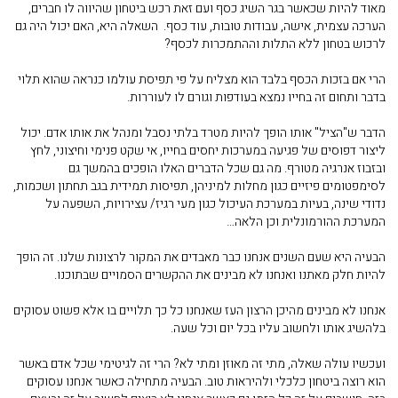
מאוד להיות שכאשר בגר השיג כסף ועם זאת רכש ביטחון שהיווה לו חברים,
הערכה עצמית, אישה, עבודות טובות, עוד כסף. השאלה היא, האם יכול היה גם
לרכוש בטחון ללא התלות וההתמכרות לכסף?
הרי אם בזכות הכסף בלבד הוא מצליח על פי תפיסת עולמו כנראה שהוא תלוי
בדבר ותחום זה בחייו נמצא בעודפות וגורם לו לעוררות.
הדבר ש"הציל" אותו הופך להיות מטרד בלתי נסבל ומנהל את אותו אדם. יכול
ליצור דפוסים של פגיעה במערכות יחסים בחייו, אי שקט פנימי וחיצוני, לחץ
ובזבוז אנרגיה מטורף. מה גם שכל הדברים האלו הופכים בהמשך גם
לסימפטומים פיזיים כגון מחלות למיניהן, תפיסות תמידית בגב תחתון ושכמות,
נדודי שינה, בעיות במערכת העיכול כגון מעי רגיז/ עצירויות, השפעה על
המערכת ההורמונלית וכן הלאה…
הבעיה היא שעם השנים אנחנו כבר מאבדים את המקור לרצונות שלנו. זה הופך
להיות חלק מאתנו ואנחנו לא מבינים את ההקשרים הסמויים שבתוכנו.
אנחנו לא מבינים מהיכן הרצון העז שאנחנו כל כך תלויים בו אלא פשוט עסוקים
בלהשיג אותו ולחשוב עליו בכל יום וכל שעה.
ועכשיו עולה שאלה, מתי זה מאוזן ומתי לא? הרי זה לגיטימי שכל אדם באשר
הוא רוצה ביטחון כלכלי ולהיראות טוב. הבעיה מתחילה כאשר אנחנו עסוקים