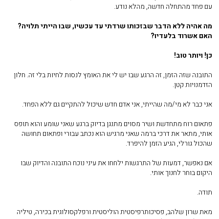
עם פחד מהתחלה חדשה, מהלא נודע.
מה אהיה ללא הדבר שבזכותו שרדתי עד עכשיו, שבו הייתי תלויה?
האם אשרוד בלעדיו?
כן! ויותר טוב!
התובנה שזה הזמן, זה הרגע שבו יש לי את האומץ לנסות לחיות בלי זה. חלון
הזדמנויות קטן.
אני כבר לא מי/מה שהייתי, אני אדם חדש שיכול להתקיים גם ללא הפחד.
פתאום רוח מתחדשת ושיר מסוים מתנגן בדיוק ברגע שאני שומע והוא תופס
אותי, מתאר את דרכי ברמה שאני מרגיש הוא נכתב עבורי ופתאום תחושה
שהכול גורלי, הגיע הזמן להיפרד.
אם נאפשר, דמעות של התרגשות ילחחו את עיני נוכח התובנה והדיוק שבו
היקום בוחר לחנוך אותי.
תודה.
מאת שרון שלהב, פסיכותרפיסטית הוליסטית ורפלקסולוגית בכירה, טיליה