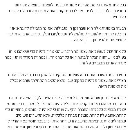
בכל אחד מאתנו קיימת מערכת אמונות שבנינו לעצמנו כתוצאה מפירוש
הסביבה שלנו כבר כילדים, אפילו כתינוקות. ואותה מערכת עזרה לנו לשרוד
כל החיים.
הבעיה באמונות אלה היא שבחלקן הן מגבילות. אמונה מגבילה לדוגמא: אני
חייב/ת להיות רזה/עשיר/יפה/מצליח/שקט/חברותי/ …כדי שיאהבו אותי/כדי
למצוא זוגיות /ביטחון…. וכן הלאה…
כל אחד יכול לשאול את עצמו מה הדבר שהוא צריך להיות כדי שיאהבו אותו
בעולם או שיחווה הצלחה/ביטחון או כל דבר אחר… וכמה זה מטריד אותנו, כמה
אנרגיה אנחנו מבזבזים על זה!
הסיבה שזה משרת אותנו היא שאנחנו עסוקים כל הזמן בדבר הזה ולכן אנחנו
מצילים את עצמנו מלהיות במקום שבו נמצא הכאב ההתחלתי שהביא בכלל
את האמונה הזאת.
לדוגמא ילד קטן שהוא שמנמן וכל שאר הילדים הציקו לו, כך הוא למד שאם
הוא רוצה שיאהבו אותו ויקבלו אותו עליו להיות רזה. או ילד שהוריו היו מעוטי
יכולת מבחינה כלכלית והחברה הוקיעה אותו כי לא היו לו מותגים, בחווייתו כדי
להיות אהוב עליו להיות מוצלח מבחינה כלכלית. אלא הקשרים פשוטים
שמנהלים אותנו. ובאמת מחשבה זו שירתה אותו. כי בעבר חוסר כסף הוריד לו
את הביטחון ולכן נעשה הקשר אוטומטי בין השניים, כסף וביטחון. ובאמת יכול