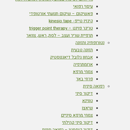
עיסוי רפואי
פאשיקום – שיקום תנועתי אורטופדי
קינזיו טייפ- kinesio tape
טריגר פוינט – trigger point therapy
תרפיית שריר ועצב – לסת, ראש, צוואר
נטורופתיה ותזונה
תזונה טבעית
אבחון גלובל דיאגנוסטיק
ארומתרפיה
צמחי מרפא
פרחי באך
רפואה סינית
דיקור סיני
טווינא
שיאצו
צמחי מרפא סיניים
דיקור סיני קהילתי
דיקור קוסמטי – רפואה סינית