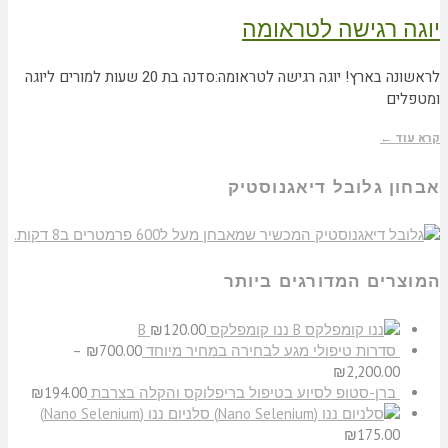
יוגה רגישה לטראומה
לראשונה בארץ! יוגה רגישה לטראומה:סדנה בת 20 שעות למורים ליוגה
ומטפלים
קרא עוד ←
אבחון גלובל דיאגנוסטיק
המוצרים המדורגים ביותר
ננו קומפלקס B
120.00
₪
סדרות טיפולי מגע לבחירה במחיר מיוחד
700.00
₪
–
₪
2,200.00
ברן-סטופ לסיוע בטיפול בריפלוקס והקלה בצרבת
194.00
₪
סלניום ננו (Nano Selenium)
₪
175.00