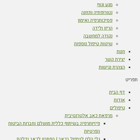
מגע וגוף
נטורופתיה ותזונה
פסיכותרפיה ואימון
הריון ולידה
נקודה למחשבה
שיטות טיפול נוספות
חנות
יצירת קשר
הצהרת נגישות
תפריט
דף הבית
אודות
טיפולים
מרפאת כאב אלטרנטיבית
פיזיותרפיה בשיתוף כללית מושלם וחברות הביטוח
הפרטיות
גלי הלם לטיפול בכאב | הפתרון לכאב ודלקת