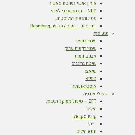
אימון אישי בשיטת סאטיה
NLP – תכנות עצבי לשוני
פסיכותרפיה הוליסטית
ריברסינג – נשימה מודעת Rebirthing
מגע וגוף
עיסוי רפואי
עיסוי רקמות עמוק
אבנים חמות
שיטת גרינברג
שיאצו
טווינא
אוסטיאופתיה
טיפולי אנרגיה
EFT – טיפול ממוקד רגשות
הילינג
קרניו סקראל
רייקי
תטא הילינג