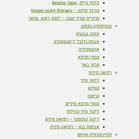
קינזיו טייפ- kinesio tape
טריגר פוינט – trigger point therapy
תרפיית שריר ועצב – לסת, ראש, צוואר
נטורופתיה ותזונה
תזונה טבעית
אבחון גלובל דיאגנוסטיק
ארומתרפיה
צמחי מרפא
פרחי באך
רפואה סינית
דיקור סיני
טווינא
שיאצו
צמחי מרפא סיניים
דיקור סיני קהילתי
דיקור קוסמטי – רפואה סינית
אבחנת בטן – רפואה סינית
פסיכותרפיה ואימון