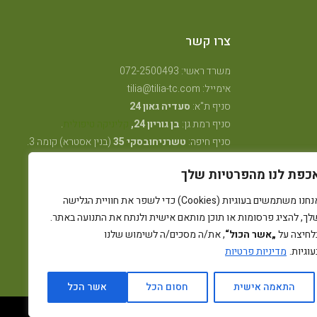
צרו קשר
משרד ראשי: 072-2500493
אימייל: tilia@tilia-tc.com
סניף ת"א:
סעדיה גאון 24
סניף רמת גן:
בן גוריון 24,
קליניקה טיפולית
.
סניף חיפה:
טשרניחובסקי 35
(בנין אסטרא) קומה 3.
סניף קרית ביאליק:
שדרות ויצמן 41
(במכון שגית
כפת לנו מהפרטיות שלך
פילאטיס)
סניף קיבוץ אלונים:
ליד מרכז אלון
(בבית הדורות)
אנחנו משתמשים בעוגיות (Cookies) כדי לשפר את חוויית הגלישה
סניף באר שבע: מרדכי מקלף 62 (מאוחדת שכונה ו׳
לך, להציג פרסומות או תוכן מותאם אישית ולנתח את התנועה באתר.
החדשה)
לחיצה על
„אשר הכול“
, את/ה מסכים/ה לשימוש שלנו
עוגיות.
מדיניות פרטיות
התאמה אישית
חסום הכל
אשר הכל