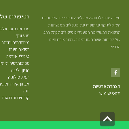
הטיפולים שלנ
טיליה מרכז לרפואה משלימה וטיפולים הוליסטיים
היא קליניקה שיתופית של מטפלים ממקצועות
מרפאת כאב אלטר
הרפואה המשלימה המעניקים טיפולים לקהל רחב
מגע וגוף
של לקוחות אשר מעוניינים בשיפור אורח חיים
נטורופתיה ותזונה
הבריא.
רפואה סינית
טיפולי אנרגיה
פסיכותרפיה ואימון
הריון ולידה
רפלקסולוגיה
אבחון אירידיולוגיה
הצהרת פרטיות
יוגה
תנאי שימוש
קורסים וסדנאות
גלילה
לראש