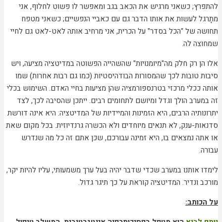
להתפרץ; כשאני מרגיש את הכאב בגב ומאפשר לו פשוט לחלוף, אני
מתָרגל לעשות את אותו הדבר גם עם כאביי הנפשיים; כשאני מטפח
תחושה של "הכל בסדר" על הכרית, אני מרחיב אותה לאט-לאט גם לחיי
שמחוצה לה.
אלו הן רק חלק מה"מיומנויות" שהשהייה הפשוטה במדיטציה מציעה, ויש
סיבות טובות לכך שהמסורות הבודהיסטיות (כמו גם רבות אחרות) שמו
אותה ככלי מרכזי בטרנספורמציה שהן מציעות בחיי האדם. השימוש בכלי
זה במערב הולך וגדל ומיושם לתחומים רבים. ייתכן שהסיבה לכך, לצד
יתרונותיה הרבים, היא הזמינות והמיידיות של המדיטציה: היא אינה דורשת
סדנאות-ענק, לא תנאים מיוחדים ולא הכשרה גרנדיוזית. בכל מקום שאת
או אתה נמצאים בו, היא זמינה עבורכם, שכן אתם זה כל מה שנדרש
עבורה.
לימדו אותנו במערב שכדי שדבר יהיה בעל ערך משמעותי, עליו להיות יקר,
מורכב ונדיר. המדיטציה קוראת על כך תיגר גדול.
על הכותב: