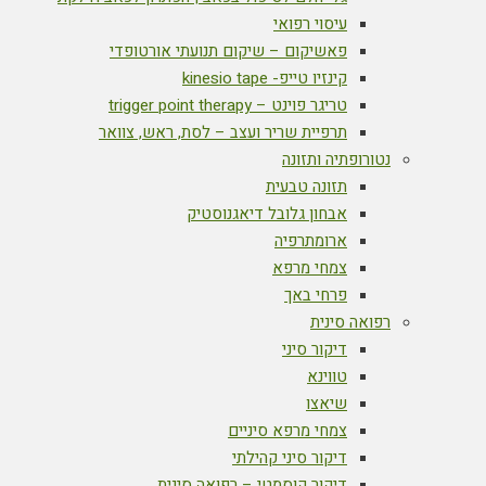
עיסוי רפואי
פאשיקום – שיקום תנועתי אורטופדי
קינזיו טייפ- kinesio tape
טריגר פוינט – trigger point therapy
תרפיית שריר ועצב – לסת, ראש, צוואר
נטורופתיה ותזונה
תזונה טבעית
אבחון גלובל דיאגנוסטיק
ארומתרפיה
צמחי מרפא
פרחי באך
רפואה סינית
דיקור סיני
טווינא
שיאצו
צמחי מרפא סיניים
דיקור סיני קהילתי
דיקור קוסמטי – רפואה סינית