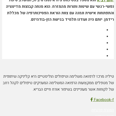
יותם לביא
הוא מטפל בפסיכותרפיה אינטגרטיבית, המשלב טיפול
נפשי-רגשי עם שיטות ותורות מהמזרח. הוא מנחה קבוצות מדיטציה
והתפתחות אישית ונמנה עם צוות הוראת הפסיכותרפיה של מכללת
רידמן. יותם היה ועודנו תלמיד בגישת הזן-בודהיזם.
טיליה מרכז לרפואה משלימה וטיפולים הוליסטיים היא קליניקה שיתופית
של מטפלים ממקצועות הרפואה המשלימה המעניקים טיפולים לקהל רחב
של לקוחות אשר מעוניינים בשיפור אורח חיים הבריא.
Facebook-f
הצהרת פרטיות