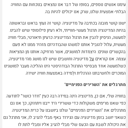
עימנו אנשים נוספים, בסופו של דבר אנו נמצאים בנוכחות עם החוויה
הבלתי-אמצעית שלנו, שרק אנו יכולים להיות בה.
ישנו קושי מובנה בכתיבה על מדיטציה. קושי זה נעוץ בראש ובראשונה
בהיות המדיטציה תרגול מעשי-חווייתי, ולא רעיון פילוסופי שיש להבינו.
למעשה, הניסיון להבין את תרגול המדיטציה כרעיון תיאורטי, מבלי חוויה
מעשית, עלול להוביל אותנו למשהו שהבודהיזם מזהיר ממנו לא פעם
בהקשרים שונים: היצמדות למושגים, אשר מרחיקה אותנו מן המציאות
עצמה. אנו קוראים
על
מדיטציה וחושבים שיש לנו מושג מהי מדיטציה;
כשלמעשה אחד מבסיסי התרגול הבודהיסטי הינו ההליכה מעבר למושגינו
המוכרים ולחשיבתנו ההרגלית ולְמידה באמצעות חוויה ישירה.
מתרגלים את "השרירים הפנימיים"
בחוויה שלי, אם כן, מדיטציה הינה במידה רבה כעין "חדר כושר" לתודעה.
כפי שאנו מרימים משקולות כדי ששרירי היד ייבנו ויתחזקו, כך אנו גם
מתרגלים את "השרירים הפנימיים" שלנו ביושבנו על כרית המדיטציה.
כשאני יושב בזמן מדיטציה עם הגירוד באף מבלי להגיב לו, אני מתרגל גם
את היכולת לשבת עם הכעס שלי מבלי להגיב אליו ומבלי לתת לו