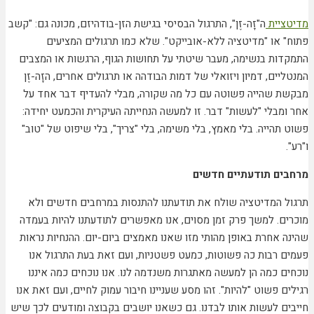
מדיטציית
ה"זָה-זֶן", התרגול הבסיסי בגישת הזן-בודהיזם, מכונה גם: "קשב
פתוח" או "מדיטציה ללא-אובייקט". שלא כמו תרגולים המציעים
התמקדות בנשימה, מעבר שיטתי על תחושות הגוף, הרגשות או המצבים
המנטליים, דמיון ויזואלי של דמות הבודהה או תרגולים אחרים, הזָה-זֶן
מבקשת שהייה פשוטה עם כל מה שקורה, מבלי להעדיף דבר אחד על
אחר ומבלי "לעשות" דבר. זו למעשה הנחייתה העיקרית והכמעט יחידה:
פשוט תהייה. בלי מאמץ, בלי משימה, בלי "צריך", בלי שיפוט של "טוב"
ו"רע".
מרחבים תודעתיים חדשים
תרגול המדיטציה שולח את תודעתנו להתנסות במרחבים חדשים ולא
מוכרים. למשך פרק זמן מסוים, אנו מאפשרים לתודעתנו להיות בעמדה
שהינה אחרת באופן מהותי מזו שאנו מאמצים ביום-יום. ההנחיות נראות
פעמים רבות כה פשוטות, כמעט פשטניות, ועם זאת בעת התרגול אנו
נוכחים כמה הן למעשה מאתגרות משנדמה לנו. אנו נוכחים כמה איננו
רגילים פשוט "להיות". זהו מסע שעניינו חיבור עמוק לחיים, ועם זאת אנו
חייבים לעשות אותו לבדנו. גם כשאנו יושבים בקבוצה ומודעים לכך שיש