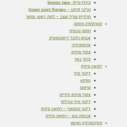
קינזיו טייפ- kinesio tape
טריגר פוינט – trigger point therapy
תרפיית שריר ועצב – לסת, ראש, צוואר
נטורופתיה ותזונה
תזונה טבעית
אבחון גלובל דיאגנוסטיק
ארומתרפיה
צמחי מרפא
פרחי באך
רפואה סינית
דיקור סיני
טווינא
שיאצו
צמחי מרפא סיניים
דיקור סיני קהילתי
דיקור קוסמטי – רפואה סינית
אבחנת בטן – רפואה סינית
פסיכותרפיה ואימון