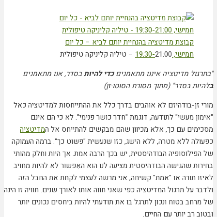
קבוצת מדיטציה בהנחיית יותם לביא – כל יום
חמישי, 19:30-
21:00 – טיליה קליניקה טיפולית
"בתרגול מדיטציה איננו מתאמנים
כדי להיות
בסדר, אנו מתאמנים
ב
להיות בסדר" (מתוך מסורת הסוטו-זן)
מורי זן-בודהיזם לא אוהבים בדרך כלל את ההתייחסות למדיטציה כאל
"אימון מעשי" לתודעה, דוגמת "חדר כושר פנימי". לא כי הם אינם
מסכימים עם כך, אלא מכיוון שהם מבקשים להתייחס אל ה
מדיטציה
כפעולה ללא מטרה, ללא הישג, כזו שנעשית "פשוט כך". ברמה העמוקה
של הפילוסופיה הבודהיסטית, יש בכך הרבה אמת. אך היות וחלק מהותי
בחירוּת שהגישה הבודהיסטית מציעה לנו הוא האִפשור לא להיות מחויב
לאיזו תורה או "אמת" קשיחה, אני מרשה לעצמי לקחת את החבל הזה
ולדבר על תרגול המדיטציה כפי שאני חווה אותו לאורך שנים. חוויה זו הינה
של מרחב בטוח ונכון לתרגל בו את תודעתי להיות ביחסים נכונים יותר
ובטוב רב יותר עם החיים.