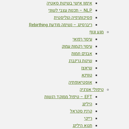
אימון אישי בשיטת סאטיה
NLP – תכנות עצבי לשוני
פסיכותרפיה הוליסטית
ריברסינג – נשימה מודעת Rebirthing
מגע וגוף
עיסוי רפואי
עיסוי רקמות עמוק
אבנים חמות
שיטת גרינברג
שיאצו
טווינא
אוסטיאופתיה
טיפולי אנרגיה
EFT – טיפול ממוקד רגשות
הילינג
קרניו סקראל
רייקי
תטא הילינג