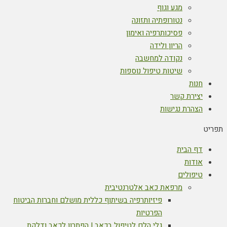
מגע וגוף
נטורופתיה ותזונה
פסיכותרפיה ואימון
הריון ולידה
נקודה למחשבה
שיטות טיפול נוספות
חנות
יצירת קשר
הצהרת נגישות
תפריט
דף הבית
אודות
טיפולים
מרפאת כאב אלטרנטיבית
פיזיותרפיה בשיתוף כללית מושלם וחברות הביטוח
הפרטיות
גלי הלם לטיפול בכאב | הפתרון לכאב ודלקת