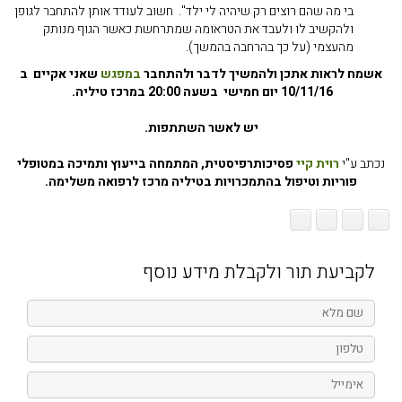
בי מה שהם רוצים רק שיהיה לי ילד". חשוב לעודד אותן להתחבר לגופן
ולהקשיב לו ולעבד את הטראומה שמתרחשת כאשר הגוף מנותק
מהעצמי (על כך בהרחבה בהמשך).
אשמח לראות אתכן ולהמשיך לדבר ולהתחבר
במפגש
שאני אקיים ב
10/11/16 יום חמישי בשעה 20:00 במרכז טיליה.
יש לאשר השתתפות.
נכתב ע"י
רוית קיי
פסיכותרפיסטית, המתמחה בייעוץ ותמיכה במטופלי
פוריות וטיפול בהתמכרויות בטיליה מרכז לרפואה משלימה.
לקביעת תור ולקבלת מידע נוסף
שם
מלא
טלפון
אימייל