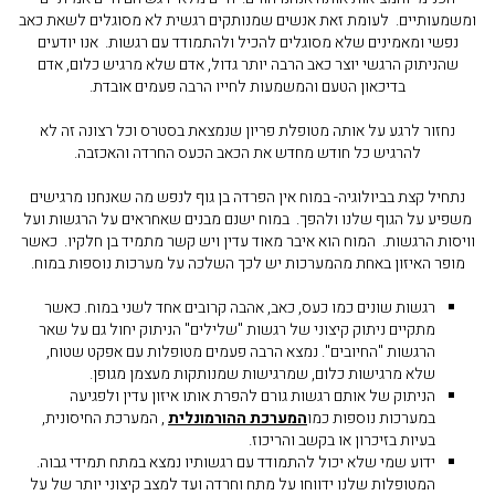
ומשמעותיים. לעומת זאת אנשים שמנותקים רגשית לא מסוגלים לשאת כאב
נפשי ומאמינים שלא מסוגלים להכיל ולהתמודד עם רגשות. אנו יודעים
שהניתוק הרגשי יוצר כאב הרבה יותר גדול, אדם שלא מרגיש כלום, אדם
בדיכאון הטעם והמשמעות לחייו הרבה פעמים אובדת.
נחזור לרגע על אותה מטופלת פריון שנמצאת בסטרס וכל רצונה זה לא
להרגיש כל חודש מחדש את הכאב הכעס החרדה והאכזבה.
נתחיל קצת בביולוגיה- במוח אין הפרדה בן גוף לנפש מה שאנחנו מרגישים
משפיע על הגוף שלנו ולהפך. במוח ישנם מבנים שאחראים על הרגשות ועל
וויסות הרגשות. המוח הוא איבר מאוד עדין ויש קשר מתמיד בן חלקיו. כאשר
מופר האיזון באחת מהמערכות יש לכך השלכה על מערכות נוספות במוח.
רגשות שונים כמו כעס, כאב, אהבה קרובים אחד לשני במוח. כאשר
מתקיים ניתוק קיצוני של רגשות "שלילים" הניתוק יחול גם על שאר
הרגשות "החיובים". נמצא הרבה פעמים מטופלות עם אפקט שטוח,
שלא מרגישות כלום, שמרגישות שמנותקות מעצמן מגופן.
הניתוק של אותם רגשות גורם להפרת אותו איזון עדין ולפגיעה
במערכות נוספות כמו
המערכת ההורמונלית
, המערכת החיסונית,
בעיות בזיכרון או בקשב והריכוז.
ידוע שמי שלא יכול להתמודד עם רגשותיו נמצא במתח תמידי גבוה.
המטופלות שלנו ידווחו על מתח וחרדה ועד למצב קיצוני יותר של על