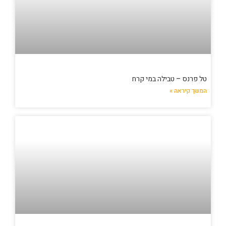
טל פרנס – טבילה במי קרח
המשך קיראה »