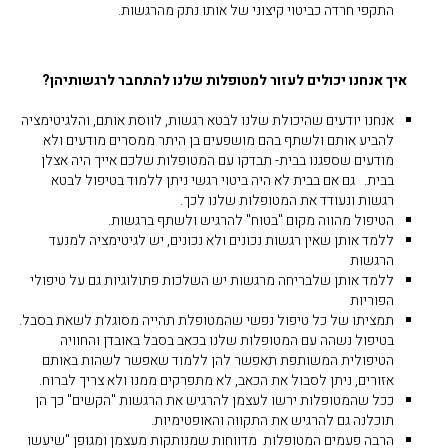
התקפי חרדה כביטוי קיצוני של אותו נתק מהרגשות.
איך אנחנו יכולים לעזור למטופלות שלנו להתחבר לרגשותיהן?
אנחנו יודעים שהיכולת שלנו לבטא רגשות, לווסת אותם, והלגיטימציה
להביע אותם ולשתף בהם מושפעים בן היתר ממסרים מודעים ולא
מודעים שספגנו בבית- תבדקו עם המטופלות שלכם אייך היה אצלן
בבית. גם אם בבית לא היה ביטוי רגשי ניתן ללמוד בטיפול לבטא
רגשות ונעודד את המטופלות שלנו לכך.
הטיפול מהווה מקום "בטוח" להרגיש ולשתף ברגשות.
ללמד אותן שאין רגשות נכונים ולא נכונים, יש לגיטימציה למנעד
הרגשות
ללמד אותן שלבריחה מרגשות יש השלכות פתולוגיות גם על טיפולי
הפוריות
תמציתו של כל טיפול נפשי שהמטופלת תהייה מסוגלת לשאת בסבל.
בטיפול נשהה עם המטופלות שלנו בכאב בסבל באובדן והחוויה
הטיפולית המשותפת תאפשר להן ללמוד שאפשר לשהות באותם
אזורים, ניתן לסבול את הכאב, לא מתפרקים ממנו ולא צריך לברוח.
ככל שהמטופלות ירשו לעצמן להרגיש את הרגשות "הקשים" כך הן
תוכלנה גם להרגיש את התקווה והאופטימיות.
הרבה פעמים המטופלות מדווחות שמנותקות מעצמן ומגופן "שיעשו