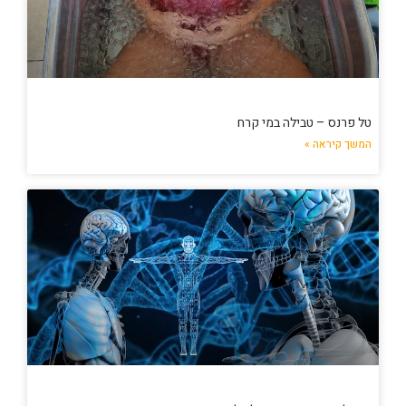
טל פרנס – טבילה במי קרח
המשך קיראה »