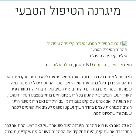
מיגרנה הטיפול הטבעי
מיגרנה הטיפול הטבעי
טיליה קליניקה טיפולית
מאת
אור עידן
,
נטורופת
N.D
מוסמך,
רפלקסולוג
בכיר.
מי שסובל ממיגרנה כבר יודע, הכאב מתחיל פתאום ללא הודעה מוקדמת, כאב
חד הפוגע בדרך כלל בחצי אחד של הראש, משך ההתקף יכול להמשך כמה
שעות עד כמה ימים במקרים קיצוניים, את הכאב מלווה בחילה ורגישות עזה
לאור ורעש. הכאב יכול להגיע בכל רגע ביום ואינו בוחל במצבנו הפיזי והנפשי,
לא משנה לו אם אנחנו עסוקים בעבודה או עם הילדים ואם היה אפשר היינו
רוצים לסגור את עצמנו בחדר חשוך ושקט ופשוט לעצום את העיניים לכמה
שעות עד שהסיוט יגמר.
לא כל כאב ראש הוא מיגרנה. מיגרנה הינה סוג אחד של כאב ראש המתואר כבר
בספרי רפואה עתיקים, היום מחלקים את המיגרנה לשני סוגים עיקריים, מיגרנה