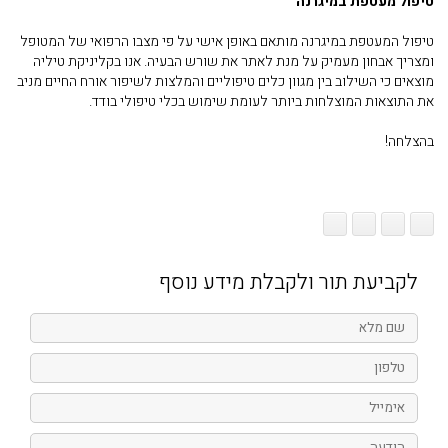
טיפול מעטפת במיגרנה
טיפול המעטפת במיגרנה מותאם באופן אישי על פי מצבו הרפואי של המטופל
ומצריך אבחון מעמיק על מנת לאתר את שורש הבעיה. אנו בקליניקת טיליה
מוצאים כי השילוב בין מגוון כלים טיפוליים והמלצות לשיפור אורח החיים מניב
את התוצאות המוצלחות ביותר לעומת שימוש בכלי טיפולי בודד.
בהצלחה!
לקביעת תור ולקבלת מידע נוסף
שם
מלא
טלפון
אימייל
הודעה