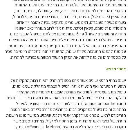
משמעותית את הסימפטומים של המיגרנה במרבית המטופלים. המזונות
העיקריים הגורמים למיגרנות הם חלב פרה, חיטה, שוקולד, ביצים, גבינות,
טארטאזין (צבע מאכל), תפוזים, פירות הדר, מוצרי סויה, בוטנים, אלכוהול,
בשרים בעיקר מעובדים, דגים משומרים, נקניקים, גבינה צהובה, יין אדום,
מונוסודיום גלוטומט, קפאין וסוכר. מזונות אלו לרוב מעוררי כאב ראש או
מיגרנה ומשפיעים לאחר 3 עד 6 שעות מרגע אכילתם. בטיפול הטבעי בונים
תפריט היפו-אלרגני המוכר גם כדיאטת אלמינציה ואתגר. בדיאטה זו מוציאים
מהתפריט את המזונות האלרגניים בהדרגה תוך יעוץ צמוד עם נטורופת מוסמך
על מנת להמנע מתגובות פיזיות שונות, המזונות יוחזרו לתפריט היומי ברוטציה
כל מספר ימים על מנת לזהות את המזון החשוד המשמש כטריגר למיגרנה.
צמחי מרפא
ישנם צמחי מרפא שונים אשר ניחנו בסגולות תרפוייטיות רבות המקלות על
תופעות המיגרנה ואף מונעות אותה. הטיפול הצמחי מתחלק לשני אופנים,
טיפול מונע שמטרתו לשקם את מערכת העצבים ולהפחית את התהליך
הדלקתי הגורם לכאב וטיפול אקוטי המרגיע את הכאב בשעת הצורך. בן חרצית
(
Tanacetumparthenium
) נחשב לאחד הצמחים הכי חשובים לטיפול
במיגרנה והוכח כיעיל במחקרים רבים. בן חרצית מרחיב כלי דם באזור המצח,
מזרים דם לראש, צמח אנטי דלקתי ואנטי אלרגי. שימוש ממושך מונע הישנות
חוזרת של כאבי ראש ומיגרנות, בזמן התקף לא יעיל. צמחים נוספים אשר
נחקרו והוכחו כיעילים הם מליסה רפואית
Melissa)
officinalis
) , גינקו