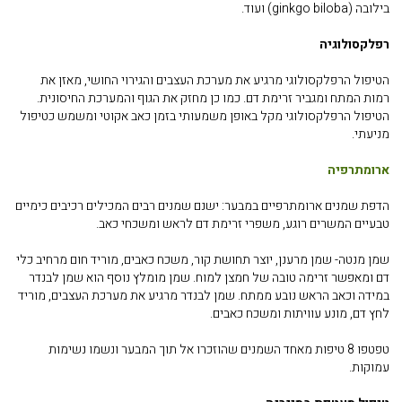
בילובה (
ginkgo biloba
) ועוד.
רפלקסולוגיה
הטיפול הרפלקסולוגי מרגיע את מערכת העצבים והגירוי החושי, מאזן את
רמות המתח ומגביר זרימת דם. כמו כן מחזק את הגוף והמערכת החיסונית.
הטיפול הרפלקסולוגי מקל באופן משמעותי בזמן כאב אקוטי ומשמש כטיפול
מניעתי.
ארומתרפיה
הדפת שמנים ארומתרפיים במבער: ישנם שמנים רבים המכילים רכיבים כימיים
טבעיים המשרים רוגע, משפרי זרימת דם לראש ומשכחי כאב.
שמן מנטה- שמן מרענן, יוצר תחושת קור, משכח כאבים, מוריד חום מרחיב כלי
דם ומאפשר זרימה טובה של חמצן למוח. שמן מומלץ נוסף הוא שמן לבנדר
במידה וכאב הראש נובע ממתח. שמן לבנדר מרגיע את מערכת העצבים, מוריד
לחץ דם, מונע עוויתות ומשכח כאבים.
טפטפו 8 טיפות מאחד השמנים שהוזכרו אל תוך המבער ונשמו נשימות
עמוקות.