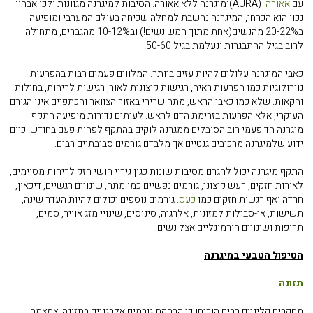
עם
אאורה
(AURA)
ומיגרנה ללא אאורה. הסיבות למיגרנה מגוונות ולכן אבחון
נכון הוא הכרחי, המיגרנה נחשבת למחלה שכיחה בעולם המערבי ומופיעה
ב20-22% מהנשים(אחת מתוך חמש נשים!) וב10-12% מהגברים, מתחילה
לרוב בגיל ההתבגרות ונעלמת בגיל 50-60.
כאבי המיגרנה עלולים להיות עזים ביותר. המלווים פעמים רבות בהפרעות
נוירולוגיות כמו הפרעות ראיה, רגישות קיצונית לאור, רגישות לריחות, בחילות
והקאות. שלא כמו כאבי הראש, מתח שרירי באזור הצוואר והכתפיים אינו הגורם
העיקרי, אלא הפרעות בזרימת הדם לראש. לעיתים נדירות מופיעה התקף
מיגרנה חד פעמי רוב הסובלים ממגרנה לוקים בהתקף לפחות פעם בחודש. כיום
ידוע שלמיגרנה מרכיבים גנטיים אך מלבדם גורמים סביבתיים רבים.
התקף מיגרנה יכול להגרם מסיבות שונות כגון גירוי חושי חזק לריחות מסוימים,
לאורות חזקים, רעש קיצוני, גורמים נפשיים כמו מתח, שינויים רגשיים, דיכאון,
חרדה ואף רגשות חזקים כמו
כעס
. גורמים נוספים יכולים להיות העדר שינה,
תשישות, אי-סבילות למזונות, אלרגיה, סינוסים, שינויי מזג אוויר, סמים,
תרופות ושינויים הורמונליים אצל נשים.
הטיפול הטבעי במיגרנה
תזונה
מחקרים קליניים רבים הוכיחו כי הרחקת גורמים אלרגניים בתזונה, צמצמה