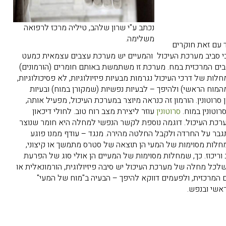
נכתב ע"י שרון שלהב, טיליה מרכז לרפואה
משלימה.
ד עם זאת חוקרים
כי סביב מערכת העיכול והמעיים יש מערכת עצבים עצמאית כמעט
בים המרכזית במח. מערכת זו משתמשת באותם חומרים (הורמונים)
 של דרכי העיכול נגרמות מבעיות פיזיולוגיות, לא פסיכולוגיות,
מוח הראשי) ולהיפך – לבעיות נפשיות (שמקורן במוח) ובעיות
וטונין. הורמון זה כנראה מיוצר במערכת העיכול, מפעיל אותה,
רוטונין במוח.
סרוטונין
עוזר ליצירת מצב רוח טוב. לחולי דיכאון
 מערכת העיכול. דוגמה נוספת לקשר הנפשי למחלה היא חומר שנוצר
גבר על החרדה ולקבל החלטה מהירה. מנגד – עודף ממנו פוגע
מחלות מסוימות של המעי הן תוצאה של סטרס מתמשך או קיצוני,
וריכוז. כך, שמחלות מסוימות של המעיים הן אולי סוג של הפרעת
כל מחלה של מערכת העיכול יש סיבה פיזיולוגית, הורמונאלית או
מרכזית, ולפעמים דווקא להיפך – הבעיה ב"מוח של המעי"
אשי ובנפש.