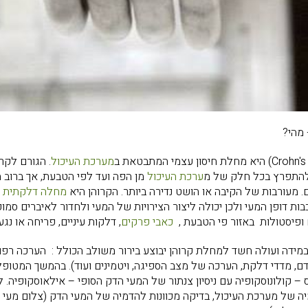
מהי?
מערכת העיכול
. הגורם לקרוה
התפרץ בכל חלק של מ
ערכת העיכול
מן הפה ועד לפי הטבעת, אך ברוב 
 מעורבות של הקיבה או הושט נדירה ביותר. הקרוהן היא
מחלה דלקתית
כ
ת דופן המעי ולכן יכולה ליצור הצירויות של המעי ולחדור לאיברים סמו
ופיסטולות באזור פי הטבעת ,
כאבי פרקים
, דלקות עיניים, פריחה או נגע
מידה ועולה חשד למחלת קרוהן יבוצע בירור משולב הכולל : הערכה רפו
, מדדי דלקת, הערכה של מצב הספיגה, ויטמינים ועוד). בהמשך המטופל 
– קולונוסקופיה עם ניסיון צנתור של המעי הדק הסופי – אילאוסקופיה. ל