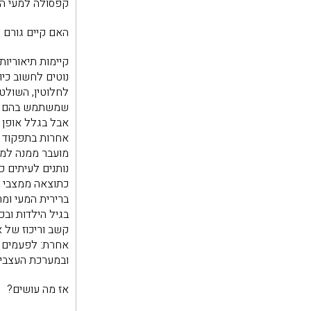
קפסולה למעי הדק
האם קיים גורם 
קיימות תיאוריות
נוטים לחשוב כי
לחלוטין, השולט
שמשתמש בהם המוח
אבל בגלל אופן ה
אחרות בתפקוד המ
מועבר ממנה למוח
נותנים לעיתים כ
כתוצאה ממצבי ס
ברירית המעי ומ
בגיל הילדות ובכ
קשב וריכוז של 
אחרת: לפעמים ה
ובמערכת העצבים
אז מה עושים?