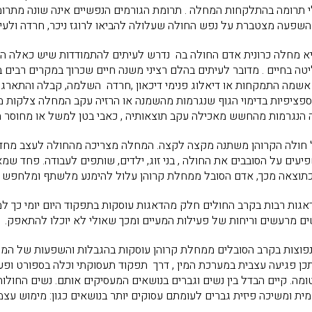
י תרומה בהתלקחות המחלה . תרומת הגורמים הנפשיים אינה שונה מתרו
שפעה מצטברת על נפש החולה שעלולה להביאו לרוגז ניכר, חרדה ולעיתים
היא מחלה כרונית אדם החולה בה נדרש לעיתים להתמודדות שיש כאלה המ
יטה בחיים . מדובר לעיתים בהלם רציני משנה חיים שכרוך במקרים רבי
אשמה התמקחות או דיאלוג פנימי דיכאון ,חרדה השלמה, קבלה והתארגנו
פציפיות בדימוי הגוף שנגרמות מהשמנה או הרזיה עקב המחלה צלקות מני
הנגרמות מהחשש מאכילה עקב תוצאותיה , כאבי בטן למשל או מחוסר תיא
חולה הקרוהן משתנה מקצה לקצה. המחלה מצריכה מהחולה לעצב מחדש את ס
פיעים על הסובבים את החולה , בני זוג, ילדים, שותפים לעבודה. פחד 
כתוצאה מכך, אדם הסובל ממחלת קרוהן עלול להימנע מלשתף ומלחפש ת
גות רבות בקרב החולים חלק מהדאגות עוסקות בתפקוד היום יומי כך למש
ם מרעשים וריחות של פעילות המעיים ומכך שאולי לא יוכלו להתאפק.
פוצות בקרב הסובלים ממחלת קרוהן עוסקות בהגבלות והשפעות של המחלה 
כן פגיעה עצבית במערכת המין , דרך תפקוד תעסוקתי וכלה בספורט ופעיל
ומה. קיים הבדל בין נשים וגברים בנושאים המעסיקים אותם. נשים החול
ית ומשיכה פיזית גברים לעומתם עסוקים יותר בנושאים כגון: מימוש עצ