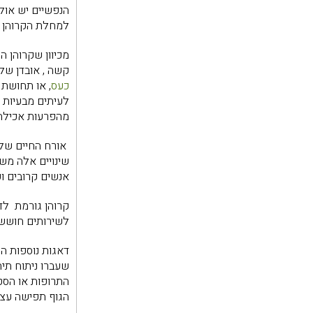
הנפשיים יש אול
למחלת הקרוהן ה
מכיוון שקרוהן 
קשה , אובדן של
כעס
, או תחושת 
לעיתים מבעיות ס
מהפרעות אכילה 
אורח החיים של 
שינויים אלה מש
אנשים קרובים ו
קרוהן גורמת לדא
לשירותים חוששי
דאגות נוספות הנ
שעברו ניתוח תית
התרופות או הסט
הגוף תפישה עצמ