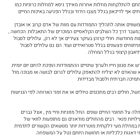
מתם להתלקחות מחלות אחרות מאידך גיסא למחלות כרוניות כמו
 אף לדיכאון בגלל מצבו הירוד ובגלל הפגיעה באיכות החיים.
שווים אותה לתהליך התמודדות עם מוות של אדם קרוב או אובדן
ם במעבר דרך כל השלבים הקלאסיים המוכרים של התאבלות: הכחשה ,
ת מחודשת. חולי קרוהן בעיקר צעירים אך לא רק, עלולים לסבול
תוחים פצעונים בגלל סטרואידים ועוד. הם גם עלולים לסבול
בון קיצוני בגלל המחלה .
גנון חייו ולערוך שינויים ההתמודדות הופכת להיום יום יומית.
שמא שהאדם לא יצליח להתאפק עלולים לגרום לבושה או מבוכה מול
מיכה חברתית ולסבול מבדידות.
ל, חולים רבים מתכננים טיולים או את זמני הארוחה לפי הנגישות
על תחומי החיים שונים. החל מזוגיות וחיי מין , אצל גברים
ויות פנאי . רבים מהחולים מודאגים גם מתופעות לוואי של
ות במחלת מעי דלקתית מוטרדות יותר מנושאים הקשורים לתדמית
מי דאגות כלכליות או תחושת היותם נטל על המשפחה.