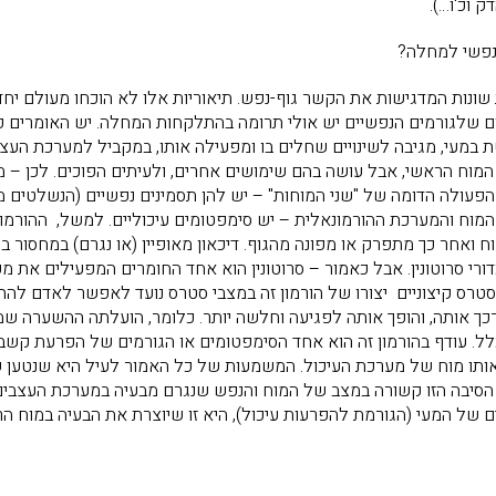
 וכ'ו…).
נפשי למחלה?
 שונות המדגישות את הקשר גוף-נפש. תיאוריות אלו לא הוכחו מעולם יח
ום שלגורמים הנפשיים יש אולי תרומה בהתלקחות המחלה. יש האומרים 
ת במעי, מגיבה לשינויים שחלים בו ומפעילה אותו, במקביל למערכת העצ
 הראשי, אבל עושה בהם שימושים אחרים, ולעיתים הפוכים. לכן – מחלות
פעולה הדומה של "שני המוחות" – יש להן תסמינים נפשיים (הנשלטים מה
וח והמערכת ההורמונאלית – יש סימפטומים עיכוליים. למשל, ההורמון סר
 ואחר כך מתפרק או מפונה מהגוף. דיכאון מאופיין (או נגרם) במחסור בס
דורי סרוטונין. אבל כאמור – סרוטונין הוא אחד החומרים המפעילים את
טרס קיצוניים יצורו של הורמון זה במצבי סטרס נועד לאפשר לאדם להת
רכך אותה, והופך אותה לפגיעה וחלשה יותר. כלומר, הועלתה ההשערה ש
לל. עודף בהורמון זה הוא אחד הסימפטומים או הגורמים של הפרעת קשב 
אותו מוח של מערכת העיכול. המשמעות של כל האמור לעיל היא שנטען של
סיבה הזו קשורה במצב של המוח והנפש שנגרם מבעיה במערכת העצבים ה
 של המעי (הגורמת להפרעות עיכול), היא זו שיוצרת את הבעיה במוח הר