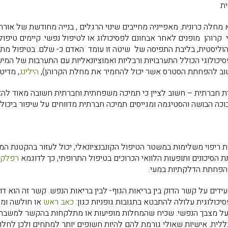
ית
מחלה כרונית. מאפייניה מחייבים שינוי הרגלים , בנייה מחודשת של אורח
לי קרוהן מופנים לאחר אבחונם לפסיכולוג או לטיפול נפשי. קיימים טיפו
ליסטית, בליבת התפיסה של שיטה זו עומד האדם כ- שלם. בטיפול מתקיימ
ולוגי הכולל התערבויות ורבליות ואמוציונאליות עם התערבות של המישור ה
וב להפחתת הסטרס אשר יכול להחמיר את מחלת הקרוהן),
הילינג
, מדיט
חברתית – חשוב לציין כי תמיכה משפחתית וחברתית חשובה מאוד להצל
כה הבושה והסטיגמה ומגייסים תמיכה חברתית מדווחים על שיפור ביכול
 ריפוי משלימות במשטר הטיפול הקונבנציונאלי, יכול לעזור בהקטנת המי
הסיכונים ותופעות הלוואי הכרוכים בטיפול התרופתי, כך לדוגמא
רפלקס
הפחתת הדלקתיות במעי.
דים על קשר הדוק בין בריאות הגוף- לבין בריאות הנפש. קשר זה הוא דו
כולוגית עלולה להתבטא בתגובות גופניות כגון:
כאב ראש
או חולשה ומצ
 מצבך הנפשי. שכיח שהמחלות מופיעות או מתלקחות בהקשר למשבר נ
ללית. אישיות שאולי גורמת להם להיות חשופים יותר למתחים ולכן לחלו