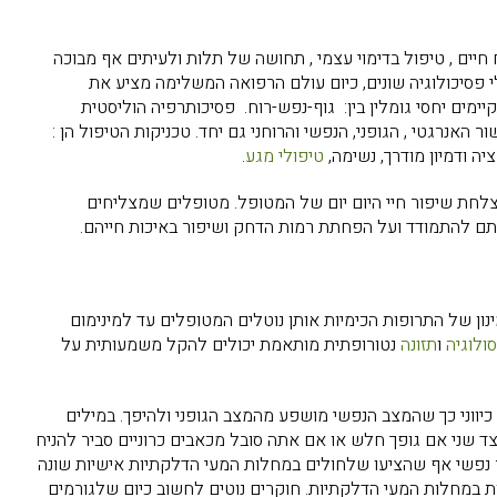
 חיים , טיפול בדימוי עצמי , תחושה של תלות ולעיתים אף מבוכה
לי פסיכולוגיה שונים, כיום עולם הרפואה המשלימה מציע את
ים יחסי גומלין בין: גוף-נפש-רוח. פסיכותרפיה הוליסטית
אנרגטי , הגופני, הנפשי והרוחני גם יחד. טכניקות הטיפול הן :
ציה ודמיון מודרך, נשימה,
טיפולי מגע
.
חת שיפור חיי היום יום של המטופל. מטופלים שמצליחים
תם להתמודד ועל הפחתת רמות הדחק ושיפור באיכות חייהם.
נון של התרופות הכימיות אותן נוטלים המטופלים עד למינימום
ולוגיה
ו
תזונה
נטורופתית מותאמת יכולים להקל משמעותית על
 כיווני כך שהמצב הנפשי מושפע מהמצב הגופני ולהיפך. במילים
ד שני אם גופך חלש או אם אתה סובל מכאבים כרוניים סביר להניח
פשי אף שהציעו שלחולים במחלות המעי הדלקתיות אישיות שונה
ת במחלות המעי הדלקתיות. חוקרים נוטים לחשוב כיום שלגורמים