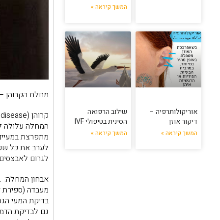
המשך קיראה »
מחלת הקרוהן – 
אוריקולותרפיה –
שילוב הרפואה
קרוהן (Crohn's disease) היא מחלת חיסון עצמי המתבטאת ב
דיקור אוזן
הסינית בטיפולי IVF
המחלה עלולה ל
המשך קיראה »
המשך קיראה »
מתפרצת במעיים.
לערב את כל שכבו
לגרום לאבצסים 
אבחון המחלה: ב
מעבדה (ספירת דם
בדיקת המעי הגס 