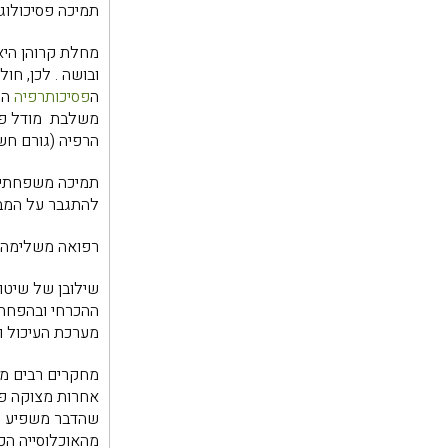
תמיכה פסיכולוג
מחלת קרוהן היא 
ובושה . לכן, חו
ה
פסיכותרפיה
ההו
משלבת מודל פסיכ
הרפיה (גורם חש
תמיכה משפחתית 
להתגבר על המבו
רפואה משלימה
שילובן של שיטות
ההכרחי ובהפחתת 
מערכת העיכול ו
מחקרים רבים מעי
אחרות מצוקה פסי
שהדבר משפיע על
מהאוכלוסייה הכ