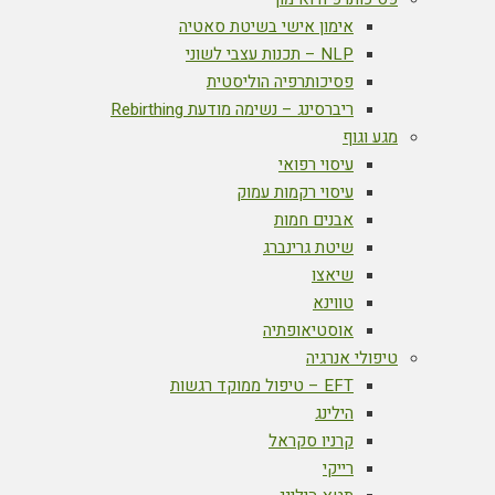
אימון אישי בשיטת סאטיה
NLP – תכנות עצבי לשוני
פסיכותרפיה הוליסטית
ריברסינג – נשימה מודעת Rebirthing
מגע וגוף
עיסוי רפואי
עיסוי רקמות עמוק
אבנים חמות
שיטת גרינברג
שיאצו
טווינא
אוסטיאופתיה
טיפולי אנרגיה
EFT – טיפול ממוקד רגשות
הילינג
קרניו סקראל
רייקי