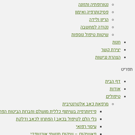
נטורופתיה ותזונה
פסיכותרפיה ואימון
הריון ולידה
נקודה למחשבה
שיטות טיפול נוספות
חנות
יצירת קשר
הצהרת נגישות
תפריט
דף הבית
אודות
טיפולים
מרפאת כאב אלטרנטיבית
פיזיותרפיה בשיתוף כללית מושלם וחברות הביטוח הפר
גלי הלם לטיפול בכאב | הפתרון לכאב ודלקת
עיסוי רפואי
פאשיקום – שיקום תנועתי אורטופדי