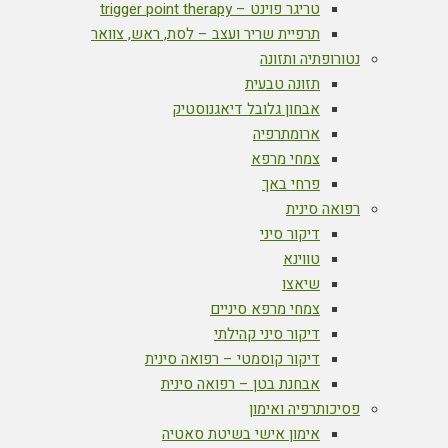
טריגר פוינט – trigger point therapy
תרפיית שריר ועצב – לסת, ראש, צוואר
נטורופתיה ותזונה
תזונה טבעית
אבחון גלובל דיאגנוסטיק
ארומתרפיה
צמחי מרפא
פרחי באך
רפואה סינית
דיקור סיני
טווינא
שיאצו
צמחי מרפא סיניים
דיקור סיני קהילתי
דיקור קוסמטי – רפואה סינית
אבחנת בטן – רפואה סינית
פסיכותרפיה ואימון
אימון אישי בשיטת סאטיה