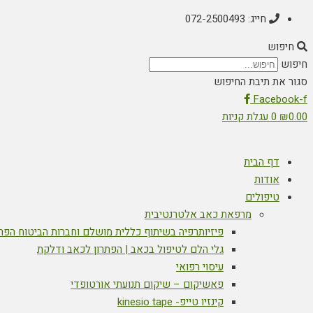
חייג: 072-2500493
חיפוש
חיפוש
סגור את תיבת החיפוש
Facebook-f
0.00
₪
0
עגלת קניות
דף הבית
אודות
טיפולים
מרפאת כאב אלטרנטיבית
פיזיותרפיה בשיתוף כללית מושלם וחברות הביטוח הפר
גלי הלם לטיפול בכאב | הפתרון לכאב ודלקת
עיסוי רפואי
פאשיקום – שיקום תנועתי אורטופדי
קינזיו טייפ- kinesio tape