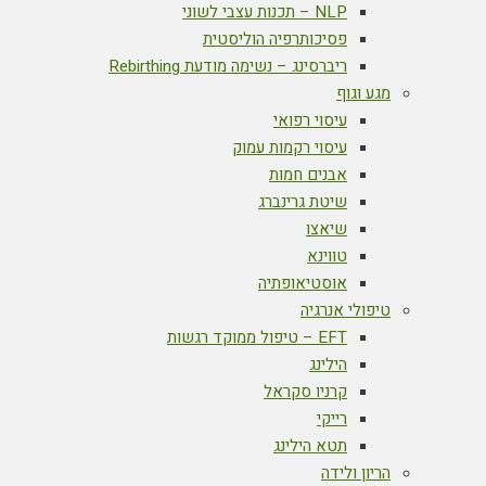
NLP – תכנות עצבי לשוני
פסיכותרפיה הוליסטית
ריברסינג – נשימה מודעת Rebirthing
מגע וגוף
עיסוי רפואי
עיסוי רקמות עמוק
אבנים חמות
שיטת גרינברג
שיאצו
טווינא
אוסטיאופתיה
טיפולי אנרגיה
EFT – טיפול ממוקד רגשות
הילינג
קרניו סקראל
רייקי
תטא הילינג
הריון ולידה