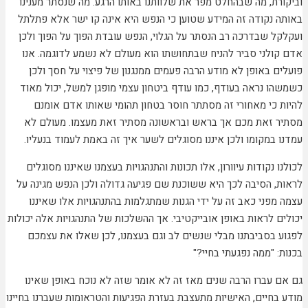
וביקורת, מה שבהחלט מפר את שלוותנו באותו הרגע. מה שנסתר מענינו
באותה נקודה זה המידע שטוען כי הנפש היא אינה קו ישר אלא פתלתל
ועקלקל שבדרכה רב הנסתר על הגלוי, הנפש עובדת הפוך על הפוך ולכן
אדם קולני סביר להניח שבתחושתו הוא מעולם לא נשמע לדוגמה. אנו
פועלים באופן לא מודע הרבה פעמים ממנגנון של פיצוי על חסך ולכן
כשמשהו נראה בעודף, כמו עודף ביטחון עצמי מופגן למשל, יכול מאוד
להיות כי מאחורי זה מסתתר חוסר בטחון תהומי שאותו אדם אומנם
מסתיר זאת מכם אך בראש ובראשונה מסתיר זאת מעצמו. מעולם לא
עמדנו במקומו ולכן איננו מסוגלים לשער איך זה באמת לעמוד בנעליו.
לכולנו נקודות עיוורון, אלו תכונות והתנהגויות בעצמנו שאיננו מסוגלים
לראות, הסיבה לכך היא ששוכנת שם פגיעה גדולה ולכן הנפש מגינה על
עצמה מפני כאב זה על ידי הגנות שמתגלמות בהתנהגויות אלו שאיננו
יכולים לראות באופן אובייקטיבי. אך ההשלכות של התנהגויות אלה יכולות
לפגוע בסביבתנו מבלי שנשים לב וגם בעצמנו, לכן שאלו את עצמכם
בכנות: "ממה נפגעתי בחיי?"
גם אם עברו הרבה שנים מאז זה לא אומר שזה לא נוכח באופן שאינו
מודע בחיים, האישיות מתעצבת בעזרת הפגיעות והטראומות שעברנו בחיינו