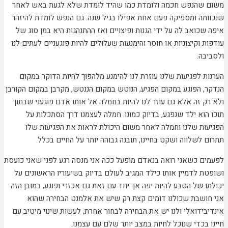
משום שהנפש חכמה ולומדת כמו שהיד לומדת שלא לגעת באש לאחר
שנכוותה ומספיקה פעם אחת אפילו בגיל שנה. גם הנפש לומדת להיזהר
איפה שכואב לה על ידי הגנות ופיצויים ואז ההתנהגות היא במן סוג של
עודפות וקיצוניות או חוסר והימנעות שעלולים להיות פוגעניים לעתים לנו
ולסביבה.
הערנות לפגיעות שלנו עוזרת לנו להימנע מלהפוך להיות הדוקר במקום
הנדקר, הפוגע במקום הפגיע, הנוטש במקום הננטש, מקרבן במקום הקורבן
ולא רק זה אלא גם עוזר לנו להיות בחמלה אל אותו אדם פוגעני שבתוך
תוכו הוא ילד שנפגע, בדיוק כמונו. חמלה לעצמנו דרך הסתכלות על
הפגיעות שלנו וחמלה לאחר משום היכולת לראות את הפגיעות שלו
תתרום לשלווה ושקט בחיינו, תובנה גבוהה יותר על החיים בכלל.
לפעמים כשאני רואה בנאדם מופעל ככה אני מנסה רגע לפני שאני כועסת
ושופטת לדמיין אותו כילד המגיב לעולם בדיוק בשיעוריו הראשונים על
יכולתו של הטבע להיות יפה אך יחד עם זאת גם אכזרי ופוגע, במובן הזה
אני חושבת שכולנו דומים קצת רק שיש את אלמנט הבחירה שהוא
אינדיבידואלי ולנו יש את הבחירה לבחור אחרת, לעשות שינוי מיטיב עם
חיינו בכדי שנוכל לחיות במצב יותר שלם עם עצמנו.