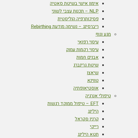
אימון אישי בשיטת סאטיה
NLP – תכנות עצבי לשוני
פסיכותרפיה הוליסטית
ריברסינג – נשימה מודעת Rebirthing
מגע וגוף
עיסוי רפואי
עיסוי רקמות עמוק
אבנים חמות
שיטת גרינברג
שיאצו
טווינא
אוסטיאופתיה
טיפולי אנרגיה
EFT – טיפול ממוקד רגשות
הילינג
קרניו סקראל
רייקי
תטא הילינג