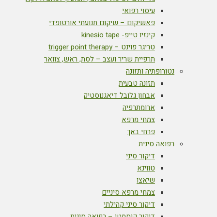
עיסוי רפואי
פאשיקום – שיקום תנועתי אורטופדי
קינזיו טייפ- kinesio tape
טריגר פוינט – trigger point therapy
תרפיית שריר ועצב – לסת, ראש, צוואר
נטורופתיה ותזונה
תזונה טבעית
אבחון גלובל דיאגנוסטיק
ארומתרפיה
צמחי מרפא
פרחי באך
רפואה סינית
דיקור סיני
טווינא
שיאצו
צמחי מרפא סיניים
דיקור סיני קהילתי
דיקור קוסמטי – רפואה סינית