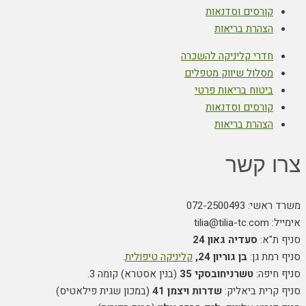
קורסים וסדנאות
הצהרת בריאות
חדרי קליניקה להשכרה
מסלול שיווק מטפלים
ביטוח בריאות פרטי
קורסים וסדנאות
הצהרת בריאות
צרו קשר
משרד ראשי: 072-2500493
אימייל: tilia@tilia-tc.com
סניף ת"א:
סעדיה גאון 24
סניף רמת גן:
בן גוריון 24,
קליניקה טיפולית
.
סניף חיפה:
טשרניחובסקי 35
(בנין אסטרא) קומה 3.
סניף קרית ביאליק:
שדרות ויצמן 41
(במכון שגית פילאטיס)