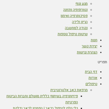
מגע וגוף
נטורופתיה ותזונה
פסיכותרפיה ואימון
הריון ולידה
נקודה למחשבה
שיטות טיפול נוספות
חנות
יצירת קשר
הצהרת נגישות
תפריט
דף הבית
אודות
טיפולים
מרפאת כאב אלטרנטיבית
פיזיותרפיה בשיתוף כללית מושלם וחברות הביטוח
הפרטיות
גלי הלם לטיפול בכאב | הפתרון לכאב ודלקת