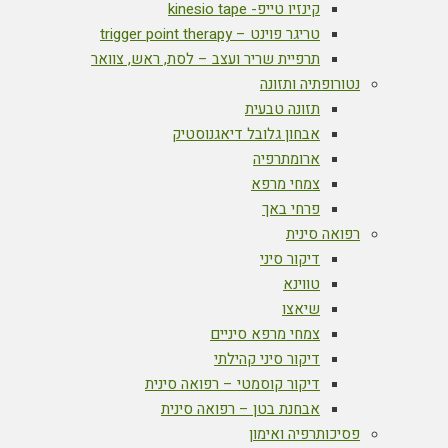
קינזיו טייפ- kinesio tape
טריגר פוינט – trigger point therapy
תרפיית שריר ועצב – לסת, ראש, צוואר
נטורופתיה ותזונה
תזונה טבעית
אבחון גלובל דיאגנוסטיק
ארומתרפיה
צמחי מרפא
פרחי באך
רפואה סינית
דיקור סיני
טווינא
שיאצו
צמחי מרפא סיניים
דיקור סיני קהילתי
דיקור קוסמטי – רפואה סינית
אבחנת בטן – רפואה סינית
פסיכותרפיה ואימון