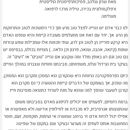
מאת שרון שלהב, פסיכותרפיסטית הוליסטית
ורפלקסולוגית בכירה, טיליה מרכז לרפואה
משלימה.
לנו כבני אדם יש נטייה לפצל טוב מרע תוך כדי הימשכות לטוב והתרחקות
מן הרע. אך, יחד עם זאת אנו מתעלמים מעובדה קיימת והיא שנפש האדם
היא קרקע פורייה הן לטוב והן לרע, שתי תכונות אלו שמכילות שפע נגזרות
שונות (קינאה, אהבה, שנאה, פרגון וכן הלאה…) מצויות בכולנו, בבסיסנו יש
גם טוב וגם רע באופן מולד ומה שקובע אם נהייה "טובים" או "רעים" זה
בעיקר בית הגידול שלנו, משפחתנו, סביבתנו וחוויות שצברנו במהלך החיים.
כיום הפרספקטיבה הרווחת היא שהקורבן הוא המסכן ומקרבן הוא המסוכן,
מה שנכון, אך בעומקם של הדברים קיימת ההשערה כי גם מקרבן הוא
קורבן לשעבר שהפך למה שהוא על מנת לשרוד כתוצאה מנסיבות חייו.
ברמת היומיום, לפעמים אנו יכולים להיפגע מאדם בסביבתנו משום
שהתנהגותו אגרסיבית, לא מכבדת או לחילופין אדישה ולא מאפשרת או
אפילו יכול להיות אדם זר ברחוב שמשרה אי נעימות, תוקפנות, זעם, חוסר
התחשבות אותנו לעתים זה מערער ובעיקר שם במקום של שפיטה