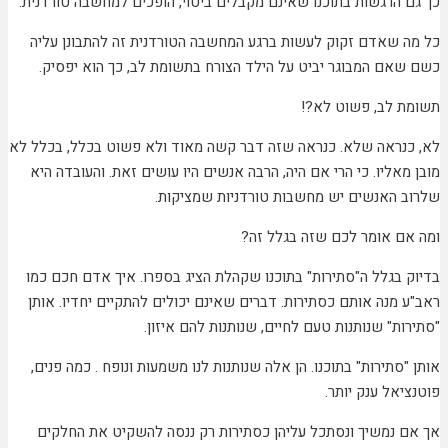
 הרגשות בתוכנו שאינם מקבלים ביטוי, הופכים למחשבה טורדנית.
 שאדם זקוק לעשות ברגע המחשבה הטורדנית זה להתבונן עליה
אם המבוגר יביט על הילד הצורח בתשומת לב, כך הוא יפסיק.
 לב, פשוט לא?!
נראה שלא. כנראה שזה דבר קשה מאוד ולא פשוט בכלל, בכלל לא
אליו. כי הרי אם היה, הרבה אנשים היו עושים זאת. והעובדה היא
 האנשים יש מחשבות טורדניות שמציקות.
ם אומר לכם שזה בגלל זה?
 בגלל ה"סתירות" בתוכנו שקהלת הציג בספרו. איך אדם חכם כמו
 מנה אותם כסתירות. דברים שאינם יכולים להתקיים יחדיו. אותן
ת" שנותנות טעם לחיים, שנותנות להם איזון.
סתירות" בתוכנו. הן אלה שנותנות לנו משמעות ונופח . כמה פנים,
אל ענק יותר.
 נמשיך ונסתכל עליהן כסתירות רק ננסה להשקיט את החלקים