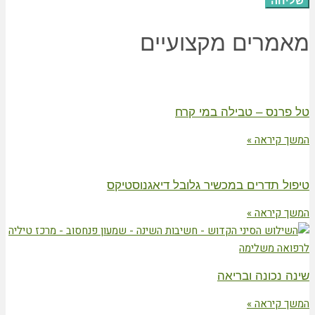
חה
רים מקצועיים
רנס – טבילה במי קרח
קיראה »
 תדרים במכשיר גלובל דיאגנוסטיקס
קיראה »
נכונה ובריאה
קיראה »