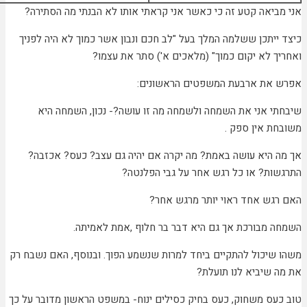
ביאה קטע זה כי כאשר אני קראתי אותו לא הבנתי מה הסתירה?
ייתכן ששלמה המלך בעל "לב חכם ונבון אשר כמוך לא היה לפניך
ך לא יקום כמוך" (מלאכים א') סתר את עצמו?
את ארבעת המשפטים הראשונים:
י אני את השמחה ולשמחה מה זו עושה?- נכון, השמחה היא
ת אין ספק .
 היא עושה באמת? מה יקרה אם יהיה גם עצב? כעס? אכזבה?
ות? או כל רגש אחר על גבי הפלנטה?
גש אחד ראוי יותר מרגש אחר?
 מבורכת אך גם היא דבר בר חלוף ,אמת לאמיתה.
שיכול להתקיים ביחד למרות שנשמע הפוך. ובנוסף, האם נשבח רק
 שיביא לנו תועלת?
עס משחוק, כעס בחיק כסילים ינוח- במשפט הראשון מדובר על כך