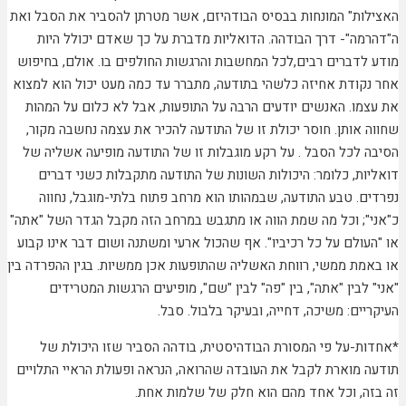
ות" המונחות בבסיס הבודהיזם, אשר מטרתן להסביר את הסבל ואת
מה"- דרך הבודהה. הדואליות מדברת על כך שאדם יכולל היות
לדברים רבים,לכל המחשבות והרגשות החולפים בו. אולם, בחיפוש
קודת אחיזה כלשהי בתודעה, מתברר עד כמה מעט יכול הוא למצוא
מו. האנשים יודעים הרבה על התופעות, אבל לא כלום על המהות
 אותן. חוסר יכולת זו של התודעה להכיר את עצמה נחשבה מקור,
 לכל הסבל . על רקע מוגבלות זו של התודעה מופיעה אשליה של
ות, כלומר: היכולות השונות של התודעה מתקבלות כשני דברים
ם. טבע התודעה, שבמהותו הוא מרחב פתוח בלתי-מוגבל, נחווה
"; וכל מה שמת הווה או מתגבש במרחב הזה מקבל הגדר השל "אתה"
ולם על כל רכיביו". אף שהכול ארעי ומשתנה ושום דבר אינו קבוע
מת ממשי, רווחת האשליה שהתופעות אכן ממשיות. בגין ההפרדה בין
לבין "אתה", בין "פה" לבין "שם", מופיעים הרגשות המטרידים
ים: משיכה, דחייה, ובעיקר בלבול. סבל.
ת-על פי המסורת הבודהיסטית, בודהה הסביר שזו היכולת של
 מוארת לקבל את העובדה שהרואה, הנראה ופעולת הראיי התלויים
ה, וכל אחד מהם הוא חלק של שלמות אחת.