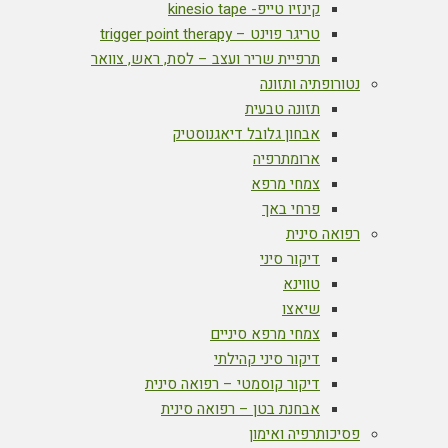
קינזיו טייפ- kinesio tape
טריגר פוינט – trigger point therapy
תרפיית שריר ועצב – לסת, ראש, צוואר
נטורופתיה ותזונה
תזונה טבעית
אבחון גלובל דיאגנוסטיק
ארומתרפיה
צמחי מרפא
פרחי באך
רפואה סינית
דיקור סיני
טווינא
שיאצו
צמחי מרפא סיניים
דיקור סיני קהילתי
דיקור קוסמטי – רפואה סינית
אבחנת בטן – רפואה סינית
פסיכותרפיה ואימון