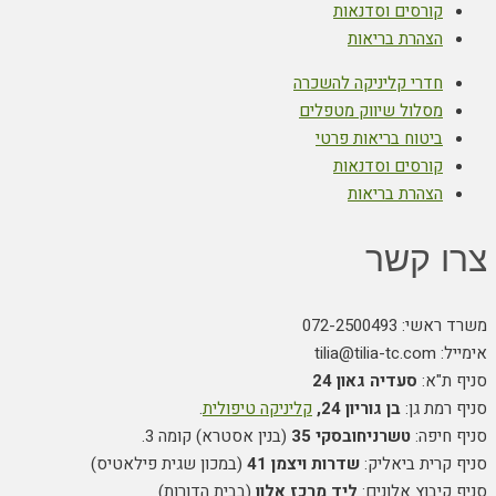
קורסים וסדנאות
הצהרת בריאות
חדרי קליניקה להשכרה
מסלול שיווק מטפלים
ביטוח בריאות פרטי
קורסים וסדנאות
הצהרת בריאות
 קשר
: 072-2500493
tilia@t
ת"א:
סעדיה גאון 24
מת גן:
בן גוריון 24,
קליניקה טיפולית
.
חיפה:
טשרניחובסקי 35
(בנין אסטרא) קומה 3.
קרית ביאליק:
שדרות ויצמן 41
(במכון שגית פילאטיס)
יבוץ אלונים:
ליד מרכז אלון
(בבית הדורות)