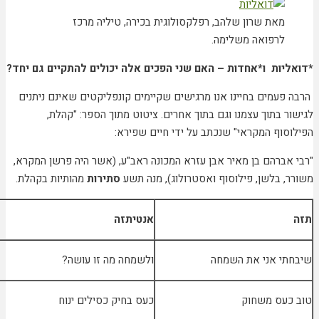
מאת שרון שלהב, רפלקסולוגית בכירה, טיליה מרכז
לרפואה משלימה.
יות ו*אחדות – האם שני הפכים אלה יכולים להתקיים גם יחד?
פעמים בחיינו אנו מרגישים שקיימים קונפליקטים שאינם ניתנים
 בתוך עצמנו וגם בתוך אחרים. ציטוט מתוך הספר: "קהלת,
סוף המקראי" שנכתב על ידי חיים שפירא:
אברהם בן מאיר אבן עזרא המכונה ראב"ע, (אשר היה פרשן המקרא,
, בלשן, פילוסוף ואסטרולוג), מנה תשע
סתירות
מהותיות בקהלת.
אנטיתזה
י אני את השמחה
ולשמחה מה זו עושה?
עס משחוק
כעס בחיק כסילים ינוח