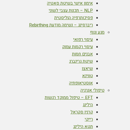
אימון אישי בשיטת סאטיה
NLP – תכנות עצבי לשוני
פסיכותרפיה הוליסטית
ריברסינג – נשימה מודעת Rebirthing
מגע וגוף
עיסוי רפואי
עיסוי רקמות עמוק
אבנים חמות
שיטת גרינברג
שיאצו
טווינא
אוסטיאופתיה
טיפולי אנרגיה
EFT – טיפול ממוקד רגשות
הילינג
קרניו סקראל
רייקי
תטא הילינג