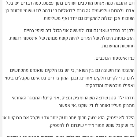
ובנה כמה אנחנו מורכבים ושונים בתוך עצמנו, כמה רבדים יש בכל
ולמרות שלפעמים זה גורם לדואליות כי נדמה לנו ששתי תכונות הן
ת אכן יכולות להתקיים גם יחד ואף משלימות.
ה בסדר שאני גם וגם. למעשה אני הכול. וזה היופי בחיים
גוניות. היכולת של האדם להיות קשת מגוונת של אינספור רגשות,
ת ומחשבות.
נספור הכוכבים.
ה הזו חשובה גם בין השאר, כי יש בנו חלקים שאנחנו מתכחשים
די לקיים חלקים אחרים. ובכך המון צדדים בנו אינם מקבלים ביטוי
ו מוכחשים ומודחקים.
לד קטן שרוצה משהו ומציק ומציק, אני קיים! והמבוגר האחראי
 מעליו ואומר לו די, שקט ,אי אפשר..
לא יפסיק, הוא יצעק תכוף יותר וחזק יותר עד שיקבל את מבוקשו או
קבל עונש חמור מידיי שיגרום לו להפסיק.