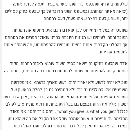
ים עדיף שתכעס, כדי שתדע שיש בעיה ותנסה לפתור אותה
ה מאזור הנוחות). ובמשפט השני מדובר על כך שכעס בחיק כסילים
 משמע, כעס במצב שאינו פעיל, כעס במנוחה.
זה במלואו מתייחס לכך שאדם חכם אינו מחפש את המנוחה,
והנוח. לעיתים יש תזוזות חיוביות בחיינו שאולי מפרים את מנוחתנו
חלט מקדמים אותנו בחיים ותורמים להתפתחותנו, מה שהופך אותנו
ם אף יותר.
הכעס בחיקו נח יישאר כסיל משום שהוא באזור הנוחות, מקום
 קשה להתפתח, או שניתן להתפתח רק עד רמה מסוימת, במקום זה.
א יהיה לרשע ולא יאריך ימים, רשע מאריך ברעתו- אני מפרשת
ם אלו כהולכים יד ביד ולא כסתירה גם כן. לחלק הראשון של
 אתייחס על פי תפיסת הקארמה הנהוגה בבודהיזם, אכן אדם רשע
 אליו את הרוע .ובעצם גם בכל התרבויות והדתות מתייחסים לעולם
"
what you give is what you get
" , "יחס גורר יחס". אני מאוד
ה עם תפיסה זו אשר אומרת שכל אחד מקבל את מה שהוא נותן
 כזו או אחרת ואכן לכל דבר יש מחיר בעולם. ועם זאת" רשע