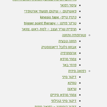
עיסוי רפואי
פאשיקום – שיקום תנועתי אורטופדי
קינזיו טייפ- kinesio tape
טריגר פוינט – trigger point therapy
תרפיית שריר ועצב – לסת, ראש, צוואר
נטורופתיה ותזונה
תזונה טבעית
אבחון גלובל דיאגנוסטיק
ארומתרפיה
צמחי מרפא
פרחי באך
רפואה סינית
דיקור סיני
טווינא
שיאצו
צמחי מרפא סיניים
דיקור סיני קהילתי
דיקור קוסמטי – רפואה סינית