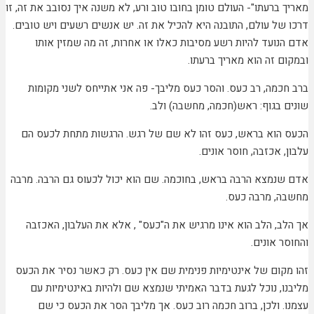
ברעתו"- העולם טומן בחובו טוב ורע, לא משנה איך נסובב את זה, זו
של עולם, התובנה היא להכיל את זה. יש אנשים רשעים ויש טובים.
נועד להיות רשע מסיבות כאלו או אחרות, זה מה שמזין אותו
ם זה הוא מאריך ברעתו.
כמה, רב כעס. והסר כעס מליבך- פה אני אתייחס לשני מקומות
 בגוף: ראש(חכמה, מחשבה) ולב.
הוא בראש, כעס זהו לא שם של רגש. הרגשות מתחת לכעס הם
 אכזבה, חוסר אונים.
נמצא הרבה בראש, בחוכמה. שם הוא יכול לכעוס גם הרבה. מרבה
, מרבה כעס.
ב, הלב הוא אינו מרגיש את ה"כעס" , אלא את העלבון, האכזבה
 אונים.
קום של אינטימיות פנימית שם אין כעס. רק כאשר נסיר את הכעס
ו, נוכל לגעת בדבר האמיתי שנמצא שם ולהיות באינטימיות עם
. ולכן, ברוב חכמה רוב כעס. אך מליבך הסר את הכעס כי שם