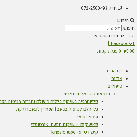
חייג: 072-2500493
חיפוש
חיפוש
סגור את תיבת החיפוש
Facebook-f
0.00
₪
0
עגלת קניות
דף הבית
אודות
טיפולים
מרפאת כאב אלטרנטיבית
פיזיותרפיה בשיתוף כללית מושלם וחברות הביטוח הפר
גלי הלם לטיפול בכאב | הפתרון לכאב ודלקת
עיסוי רפואי
פאשיקום – שיקום תנועתי אורטופדי
קינזיו טייפ- kinesio tape