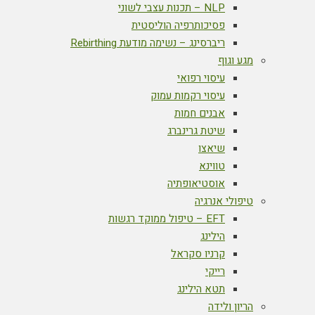
NLP – תכנות עצבי לשוני
פסיכותרפיה הוליסטית
ריברסינג – נשימה מודעת Rebirthing
מגע וגוף
עיסוי רפואי
עיסוי רקמות עמוק
אבנים חמות
שיטת גרינברג
שיאצו
טווינא
אוסטיאופתיה
טיפולי אנרגיה
EFT – טיפול ממוקד רגשות
הילינג
קרניו סקראל
רייקי
תטא הילינג
הריון ולידה