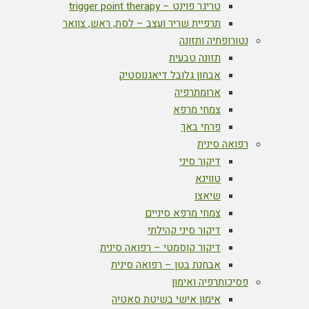
טריגר פוינט – trigger point therapy
תרפיית שריר ועצב – לסת, ראש, צוואר
נטורופתיה ותזונה
תזונה טבעית
אבחון גלובל דיאגנוסטיק
ארומתרפיה
צמחי מרפא
פרחי באך
רפואה סינית
דיקור סיני
טווינא
שיאצו
צמחי מרפא סיניים
דיקור סיני קהילתי
דיקור קוסמטי – רפואה סינית
אבחנת בטן – רפואה סינית
פסיכותרפיה ואימון
אימון אישי בשיטת סאטיה