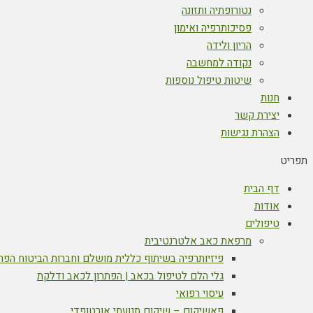
נטורופתיה ותזונה
פסיכותרפיה ואימון
הריון ולידה
נקודה למחשבה
שיטות טיפול נוספות
חנות
יצירת קשר
הצהרת נגישות
תפריט
דף הבית
אודות
טיפולים
מרפאת כאב אלטרנטיבית
פיזיותרפיה בשיתוף כללית מושלם וחברות הביטוח הפר
גלי הלם לטיפול בכאב | הפתרון לכאב ודלקת
עיסוי רפואי
פאשיקום – שיקום תנועתי אורטופדי