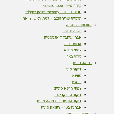
קינזיו טייפ- kinesio tape
טריגר פוינט – trigger point therapy
תרפיית שריר ועצב – לסת, ראש, צוואר
נטורופתיה ותזונה
תזונה טבעית
אבחון גלובל דיאגנוסטיק
ארומתרפיה
צמחי מרפא
פרחי באך
רפואה סינית
דיקור סיני
טווינא
שיאצו
צמחי מרפא סיניים
דיקור סיני קהילתי
דיקור קוסמטי – רפואה סינית
אבחנת בטן – רפואה סינית
פסיכותרפיה ואימון