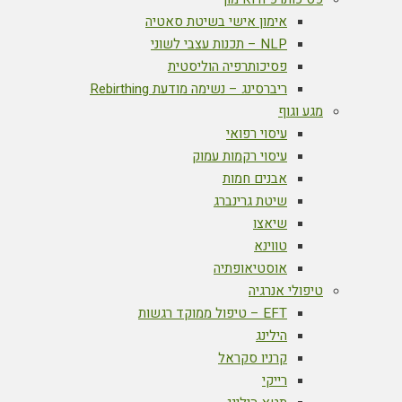
אימון אישי בשיטת סאטיה
NLP – תכנות עצבי לשוני
פסיכותרפיה הוליסטית
ריברסינג – נשימה מודעת Rebirthing
מגע וגוף
עיסוי רפואי
עיסוי רקמות עמוק
אבנים חמות
שיטת גרינברג
שיאצו
טווינא
אוסטיאופתיה
טיפולי אנרגיה
EFT – טיפול ממוקד רגשות
הילינג
קרניו סקראל
רייקי