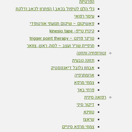
הפרטיות
גלי הלם לטיפול בכאב | הפתרון לכאב ודלקת
עיסוי רפואי
פאשיקום – שיקום תנועתי אורטופדי
קינזיו טייפ- kinesio tape
טריגר פוינט – trigger point therapy
תרפיית שריר ועצב – לסת, ראש, צוואר
נטורופתיה ותזונה
תזונה טבעית
אבחון גלובל דיאגנוסטיק
ארומתרפיה
צמחי מרפא
פרחי באך
רפואה סינית
דיקור סיני
טווינא
שיאצו
צמחי מרפא סיניים