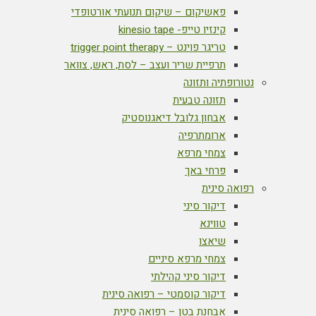
פאשיקום – שיקום תנועתי אורטופדי
קינזיו טייפ- kinesio tape
טריגר פוינט – trigger point therapy
תרפיית שריר ועצב – לסת, ראש, צוואר
נטורופתיה ותזונה
תזונה טבעית
אבחון גלובל דיאגנוסטיק
ארומתרפיה
צמחי מרפא
פרחי באך
רפואה סינית
דיקור סיני
טווינא
שיאצו
צמחי מרפא סיניים
דיקור סיני קהילתי
דיקור קוסמטי – רפואה סינית
אבחנת בטן – רפואה סינית