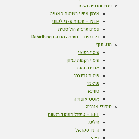
פסיכותרפיה ואימון
אימון אישי בשיטת סאטיה
NLP – תכנות עצבי לשוני
פסיכותרפיה הוליסטית
ריברסינג – נשימה מודעת Rebirthing
מגע וגוף
עיסוי רפואי
עיסוי רקמות עמוק
אבנים חמות
שיטת גרינברג
שיאצו
טווינא
אוסטיאופתיה
טיפולי אנרגיה
EFT – טיפול ממוקד רגשות
הילינג
קרניו סקראל
רייקי