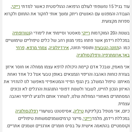
עוד בגיל 15 נחשפתי לעולם הרפואה ההוליסטית כאשר למדתי
רייקי
,
העבודה והמפגש עם האנשים ריתק ומשך אותי לחקור את התחום ולקרוא
ספרות מקצועית.
בשנות ה20 המוקדמות
רייקי
מאסטר וסיימתי את לימודי ה
נטורופתיה
במכללת רידמן אשר פתחו בפני מגוון רחב של כלים טיפוליים שימושיים
כמו: ה
תזונה הטבעית
ותוספי תזונה,
אירדיולוגיה
,
צמחי מרפא
,
פרחי
באך
,
ארומתרפיה
ורפלקסולוגיה
.
אני מאמין, שבכל אדם קיימת היכולת לרפא עצמו ממחלה או חוסר איזון
בעזרת כוחות האהבה והריפוי הנמצאים באופן טבעי אצל כל אחד ואחת
מאיתנו. טיפול המשלב בין הגוף הפיזי והמטאפיזי מאפשר לנו להחזיר את
האיזון הנכון לחיינו, לשבור ולשנות דפוסי התנהגות והרגלים לא נכונים
המסתתרים מאחורי המחלות שלנו, לשחרר אותם ולהגיע לריפוי ואהבה
עצמית.
כיום, אני מטפל בקליניקת
טיליה
, אסיסטנט בשיעורי
רפלקסולוגיה
במכללת רידמן, מלמד
רייקי
, מייצר קרמיםשמניםמשחות טיפוליים
וקוסמטיים בהתאמה אישית על בסיס חומרים אורגניים ושמנים אתריים.